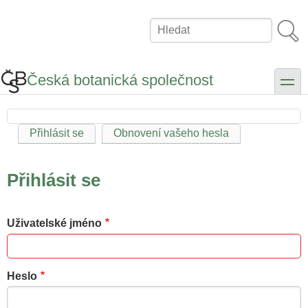
Přejít
k
Hledat
hlavnímu
obsahu
Česká botanická společnost
toggle
Přihlásit se
Obnovení vašeho hesla
Hlavní
záložky
Přihlásit se
Uživatelské jméno
Heslo