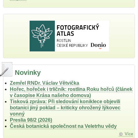
Novinky
Zemřel RNDr. Václav Větvička
Hořec, hořeček i trličník: rostlina Roku hořců (článek
v časopise Krása našeho domova)
Tisková zpráva: Při sledování koniklece objevili
botanici jiný poklad – kriticky ohrožený lýkovec
vonný
Preslia 98/2 (2026)
Česká botanická společnost na Veletrhu vědy
Více