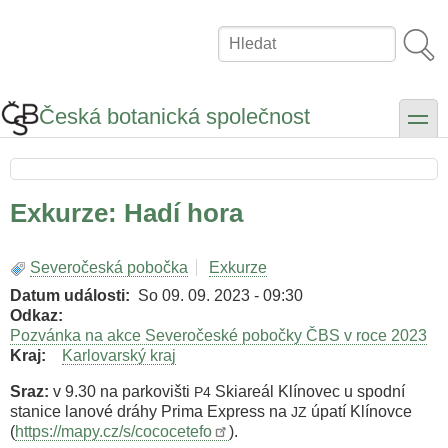
Přejít
k
Hledat
hlavnímu
obsahu
Česká botanická společnost
toggle
Exkurze: Hadí hora
Severočeská pobočka
Exkurze
Datum události
So 09. 09. 2023 - 09:30
Odkaz
Pozvánka na akce Severočeské pobočky ČBS v roce 2023
Kraj
Karlovarský kraj
Sraz:
v 9.30 na parkovišti
Skiareál Klínovec u spodní
P4
stanice lanové dráhy Prima Express na
úpatí Klínovce
JZ
(
https://mapy.cz/s/cococetefo
).