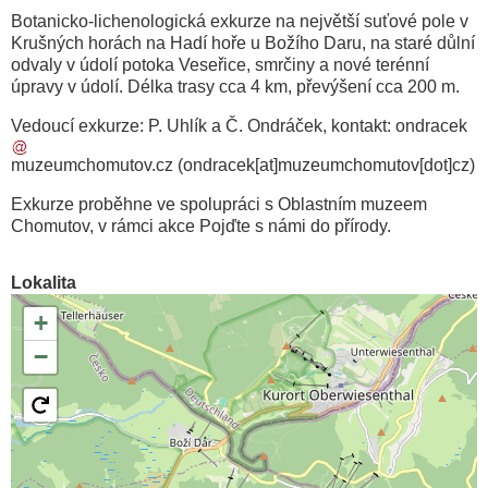
Botanicko-lichenologická exkurze na největší suťové pole v
Krušných horách na Hadí hoře u Božího Daru, na staré důlní
odvaly v údolí potoka Veseřice, smrčiny a nové terénní
úpravy v údolí. Délka trasy cca 4 km, převýšení cca 200 m.
Vedoucí exkurze: P. Uhlík a Č. Ondráček, kontakt:
ondracek
muzeumchomutov
.
cz
(ondracek[at]muzeumchomutov[dot]cz)
Exkurze proběhne ve spolupráci s Oblastním muzeem
Chomutov, v rámci akce Pojďte s námi do přírody.
Lokalita
+
−