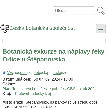
Přejít
k
Hledat
hlavnímu
obsahu
Česká botanická společnost
toggle
Botanická exkurze na náplavy řeky
Orlice u Štěpánovska
Východočeská pobočka
Exkurze
Datum události
So 07. 09. 2024 - 10:00
Odkaz
Plán činnosti Východočeské pobočky ČBS na rok 2024
Kraj
Královehradecký kraj
Místo srazu:
Štěpánovsko, na parkovišti ve středu obce
(50°8’59.287”N, 16°3’30.376”E)