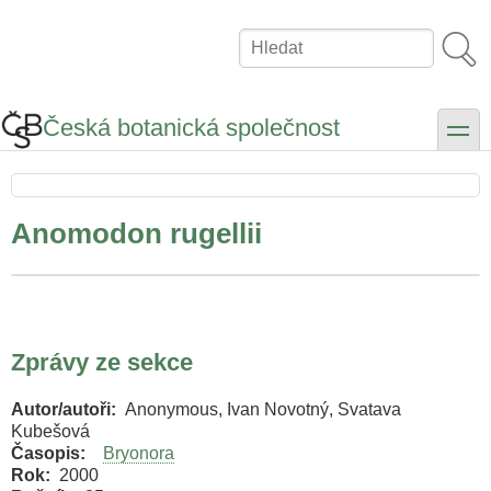
Přejít
k
Hledat
hlavnímu
obsahu
Česká botanická společnost
toggle
Anomodon rugellii
Zprávy ze sekce
Autor/autoři
Anonymous, Ivan Novotný, Svatava
Kubešová
Časopis
Bryonora
Rok
2000