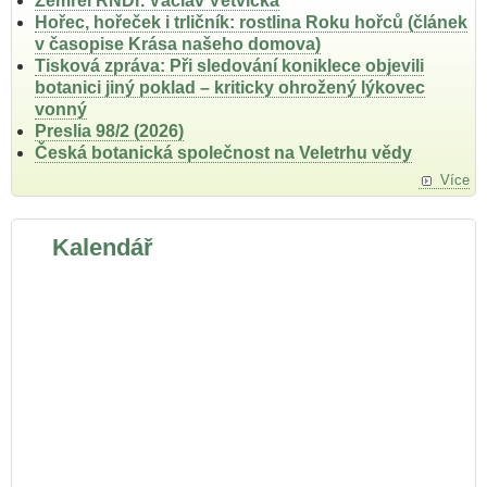
Zemřel RNDr. Václav Větvička
Hořec, hořeček i trličník: rostlina Roku hořců (článek
v časopise Krása našeho domova)
Tisková zpráva: Při sledování koniklece objevili
botanici jiný poklad – kriticky ohrožený lýkovec
vonný
Preslia 98/2 (2026)
Česká botanická společnost na Veletrhu vědy
Více
Kalendář