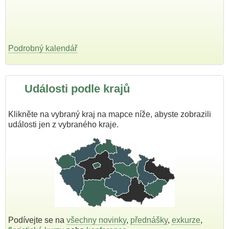
Podrobný kalendář
Události podle krajů
Klikněte na vybraný kraj na mapce níže, abyste zobrazili
události jen z vybraného kraje.
Podívejte se na
všechny novinky
,
přednášky
,
exkurze
,