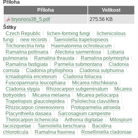
Příloha
Příloha
Velikost
bryonora38_5.pdf
275.56 KB
Štítky
Czech Republic
lichen-forming fungi
lichenicolous
fungi
new records
Taeniolella trapeliopseos
Trichonectria hirta
Haematomma ochroleucum
Ramalina pollinaria
Alectoria sarmentosa
Lobaria
pulmonaria
Ramalina thrausta
Ramalina polymorpha
Ramalina fastigiata
Parmelia submontana
Cladonia
cornuta
Cladonia phyllophora
Cladonia sulphurina
Icmadophila ericetorum
Cladonia foliacea
Fuscopannaria leucophaea
Micarea nitschkeana
Cladonia stygia
Rhizocarpon subgeminatum
Micarea
botryoides
Micarea melaena
Micarea peliocarpa
Trapeliopsis glaucolepidea
Psilolechia clavulifera
Rhizocarpon cinereovirens
Protoparmelia atriseda
Placynthiella dasaea
Sarcosagium campestre
Thelocarpon lichenicola
Arthonia digitatae
Milospium
lacoizquetae
Taeniolella beschiana
Bacidina
chloroticula
Ramalina fraxinea
Roselliniella cladoniae