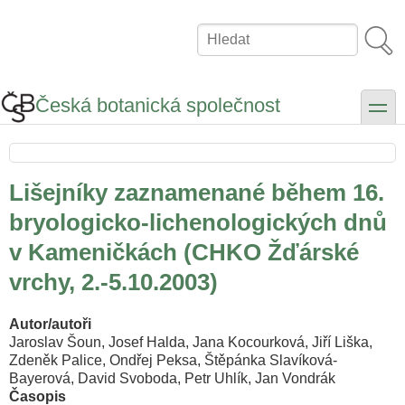
Přejít
k
Hledat
hlavnímu
obsahu
Česká botanická společnost
toggle
Lišejníky zaznamenané během 16.
bryologicko-lichenologických dnů
v Kameničkách (CHKO Žďárské
vrchy, 2.-5.10.2003)
Autor/autoři
Jaroslav Šoun, Josef Halda, Jana Kocourková, Jiří Liška,
Zdeněk Palice, Ondřej Peksa, Štěpánka Slavíková-
Bayerová, David Svoboda, Petr Uhlík, Jan Vondrák
Časopis