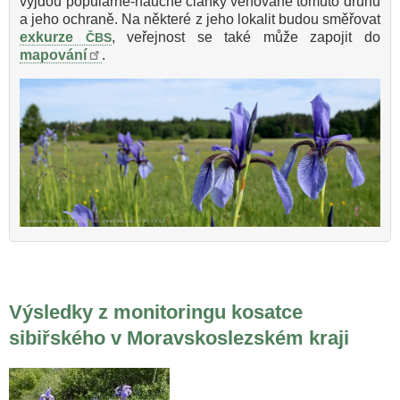
vyjdou populárně-naučné články věnované tomuto druhu
a jeho ochraně. Na některé z jeho lokalit budou směřovat
exkurze
, veřejnost se také může zapojit do
ČBS
mapování
.
Výsledky z monitoringu kosatce
sibiřského v Moravskoslezském kraji