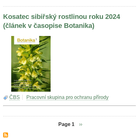
Kosatec sibiřský rostlinou roku 2024
(článek v časopise Botanika)
ČBS
Pracovní skupina pro ochranu přírody
Page 1
Následující
››
stránka
Pagination