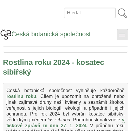
Přejít
k
Hledat
hlavnímu
obsahu
Česká botanická společnost
toggle
Rostlina roku 2024 - kosatec
sibiřský
Česká botanická společnost vyhlašuje každoročně
rostlinu roku
. Cílem je upozornit na ohrožené nebo
jinak zajímavé druhy naší květeny a seznámit širokou
veřejnost s jejich biologií, ekologií a případně i jejich
ochranou. Pro rok 2024 byl vybrán kosatec sibiřský,
vědeckým jménem
Iris sibirica
. Podrobnosti naleznete
v
tiskové zprávě ze dne 27. 1. 2024
. V průběhu roku