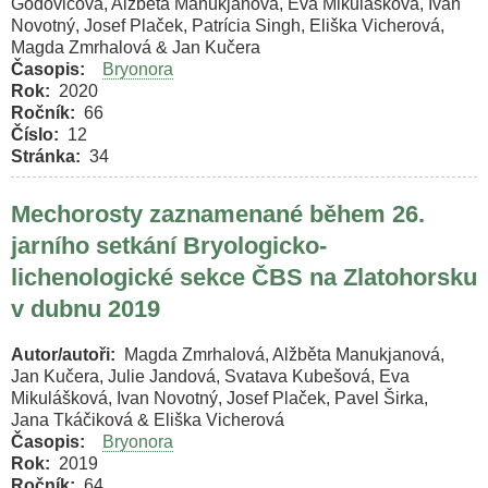
Godovičová, Alžběta Manukjanová, Eva Mikulášková, Ivan
Novotný, Josef Plaček, Patrícia Singh, Eliška Vicherová,
Magda Zmrhalová & Jan Kučera
Časopis
Bryonora
Rok
2020
Ročník
66
Číslo
12
Stránka
34
Mechorosty zaznamenané během 26.
jarního setkání Bryologicko-
lichenologické sekce ČBS na Zlatohorsku
v dubnu 2019
Autor/autoři
Magda Zmrhalová, Alžběta Manukjanová,
Jan Kučera, Julie Jandová, Svatava Kubešová, Eva
Mikulášková, Ivan Novotný, Josef Plaček, Pavel Širka,
Jana Tkáčiková & Eliška Vicherová
Časopis
Bryonora
Rok
2019
Ročník
64