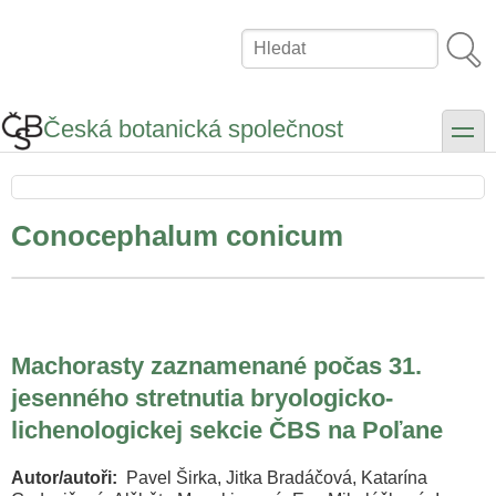
Přejít
k
Hledat
hlavnímu
obsahu
Česká botanická společnost
toggle
Conocephalum conicum
Machorasty zaznamenané počas 31.
jesenného stretnutia bryologicko-
lichenologickej sekcie ČBS na Poľane
Autor/autoři
Pavel Širka, Jitka Bradáčová, Katarína