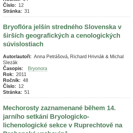
Číslo
12
Stránka
31
Bryoflóra jelšín stredného Slovenska v
širších geografických a cenologických
súvislostiach
Autor/autoři
Anna Petrášová, Richard Hrivnák & Michal
Slezák
Časopis
Bryonora
Rok
2011
Ročník
48
Číslo
12
Stránka
51
Mechorosty zaznamenané během 14.
jarního setkání Bryologicko-
lichenologické sekce v Ruprechtově na