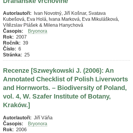
Drahanské vrchovině
Autor/autoři
Ivan Novotný, Jiří Košnar, Svatava
Kubešová, Eva Holá, Ivana Marková, Eva Mikulášková,
Vítězslav Plášek & Milena Hanychová
Časopis
Bryonora
Rok
2007
Ročník
39
Číslo
6
Stránka
25
Recenze [Szweykowski J. (2006): An
Annotated Checklist of Polish Liverworts
and Hornworts. – Biodiversity of Poland,
vol. 4, W. Szafer Institute of Botany,
Kraków.]
Autor/autoři
Jiří Váňa
Časopis
Bryonora
Rok
2006