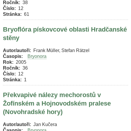
Ročník
38
Číslo
12
Stránka
61
Bryoflóra pískovcové oblasti Hradčanské
stěny
Autor/autoři
Frank Müller, Stefan Rätzel
Časopis
Bryonora
Rok
2005
Ročník
36
Číslo
12
Stránka
1
Překvapivé nálezy mechorostů v
Žofínském a Hojnovodském pralese
(Novohradské hory)
Autor/autoři
Jan Kučera
Časopis
Bryonora