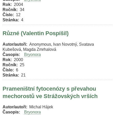
Rok
2004
Ročník
34
Číslo
12
Stránka
4
Různé (Valentin Pospíšil)
Autor/autoři
Anonymous, Ivan Novotný, Svatava
Kubešová, Magda Zmrhalová
Časopis
Bryonora
Rok
2000
Ročník
25
Číslo
6
Stránka
21
Prameništní fytocenózy s převahou
mechorostů ve Strážovských vrších
Autor/autoři
Michal Hájek
Časopis
Bryonora