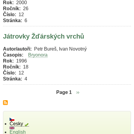
Rok
2000
Ročník
26
Číslo
12
Stránka
6
Játrovky Žďárských vrchů
Autor/autoři
Petr Bureš, Ivan Novotný
Časopis
Bryonora
Rok
1996
Ročník
18
Číslo
12
Stránka
4
Page 1
Následující
››
stránka
Pagination
Česky
English