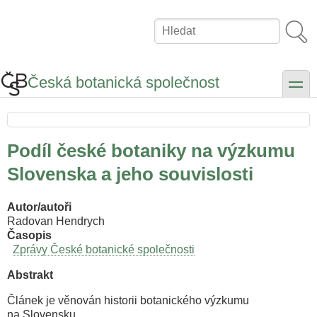
Přejít
k
Hledat
hlavnímu
obsahu
Česká botanická společnost
toggle
Podíl české botaniky na výzkumu
Slovenska a jeho souvislosti
Autor/autoři
Radovan Hendrych
Časopis
Zprávy České botanické společnosti
Abstrakt
Článek je věnován historii botanického výzkumu
na Slovensku