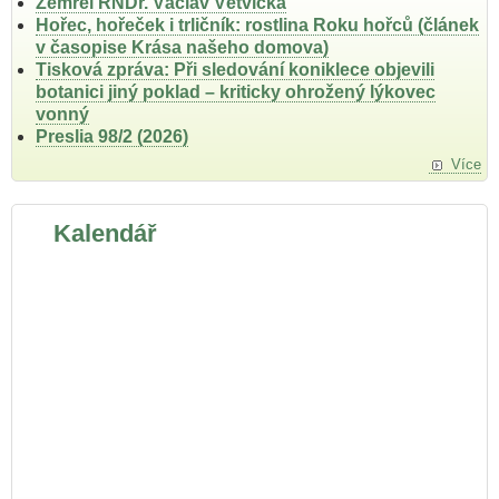
Zemřel RNDr. Václav Větvička
Hořec, hořeček i trličník: rostlina Roku hořců (článek
v časopise Krása našeho domova)
Tisková zpráva: Při sledování koniklece objevili
botanici jiný poklad – kriticky ohrožený lýkovec
vonný
Preslia 98/2 (2026)
Více
Kalendář