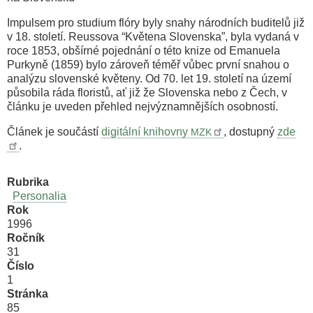
Impulsem pro studium flóry byly snahy národních buditelů již
v 18. století. Reussova “Květena Slovenska”, byla vydaná v
roce 1853, obšírné pojednání o této knize od Emanuela
Purkyně (1859) bylo zároveň téměř vůbec první snahou o
analýzu slovenské květeny. Od 70. let 19. století na území
působila ráda floristů, ať již že Slovenska nebo z Čech, v
článku je uveden přehled nejvýznamnějších osobností.
Článek je součástí
digitální knihovny
, dostupný
zde
MZK
.
Rubrika
Personalia
Rok
1996
Ročník
31
Číslo
1
Stránka
85