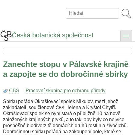
Přejít
k
Hledat
hlavnímu
obsahu
Česká botanická společnost
toggle
Zanechte stopu v Pálavské krajině
a zapojte se do dobročinné sbírky
ČBS
Pracovní skupina pro ochranu přírody
Sbírku pořádá Okrašlovací spolek Mikulov, mezi jehož
zakladateli jsou členové
Helena a Kryštof Chytří.
ČBS
Okrašlovací spolek se nyní stará o přibližně 10 ha nově
založených krajinných prvků, a to tak, aby byly co nejvíce
prospěšné biodiverzitě domácích druhů rostlin a živočichů.
Dobročinnou sbírku pořádá na zakoupení pole, které se