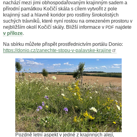
nachází mezi jimi obhospodařovaným krajinným sadem a
přírodní památkou Kočičí skála s cílem vytvořit z pole
krajinný sad a hlavně koridor pro rostliny širokolistých
suchých trávníků, které nyní rostou na omezeném prostoru v
nejbližším okolí Kočičí skály. Bližší informace v
najdete
PDF
v příloze
.
Na sbírku můžete přispět prostřednictvím portálu Donio:
https://donio.cz/zanechte-stopu-v-palavske-krajine
Pozdně letní aspekt v jedné z krajinných alejí,