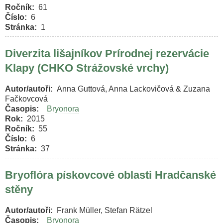
Ročník
61
Číslo
6
Stránka
1
Diverzita lišajníkov Prírodnej rezervácie
Klapy (CHKO Strážovské vrchy)
Autor/autoři
Anna Guttová, Anna Lackovičová & Zuzana
Fačkovcová
Časopis
Bryonora
Rok
2015
Ročník
55
Číslo
6
Stránka
37
Bryoflóra pískovcové oblasti Hradčanské
stěny
Autor/autoři
Frank Müller, Stefan Rätzel
Časopis
Bryonora