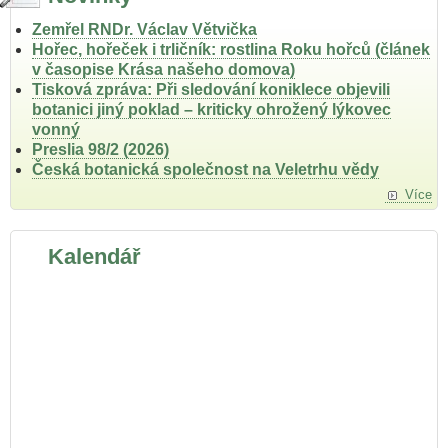
Zemřel RNDr. Václav Větvička
Hořec, hořeček i trličník: rostlina Roku hořců (článek
v časopise Krása našeho domova)
Tisková zpráva: Při sledování koniklece objevili
botanici jiný poklad – kriticky ohrožený lýkovec
vonný
Preslia 98/2 (2026)
Česká botanická společnost na Veletrhu vědy
Více
Kalendář