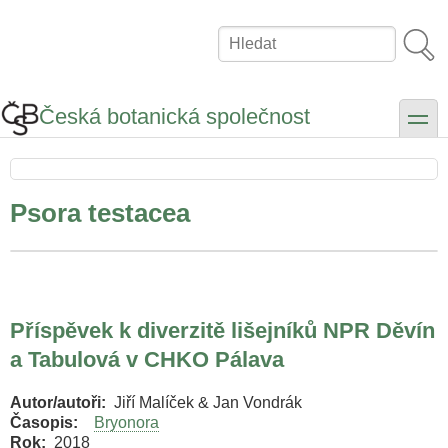
Přejít
k
Hledat
hlavnímu
obsahu
Česká botanická společnost
toggle
Psora testacea
Příspěvek k diverzitě lišejníků NPR Děvín
a Tabulová v CHKO Pálava
Autor/autoři
Jiří Malíček & Jan Vondrák
Časopis
Bryonora
Rok
2018