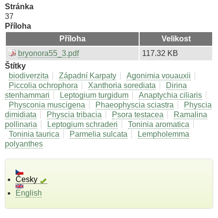
Stránka
37
Příloha
Příloha
Velikost
bryonora55_3.pdf
117.32 KB
Štítky
biodiverzita
Západní Karpaty
Agonimia vouauxii
Piccolia ochrophora
Xanthoria sorediata
Dirina
stenhammari
Leptogium turgidum
Anaptychia ciliaris
Physconia muscigena
Phaeophyscia sciastra
Physcia
dimidiata
Physcia tribacia
Psora testacea
Ramalina
pollinaria
Leptogium schraderi
Toninia aromatica
Toninia taurica
Parmelia sulcata
Lempholemma
polyanthes
Česky
English