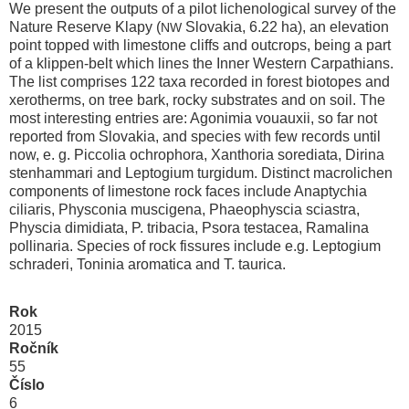
We present the outputs of a pilot lichenological survey of the
Nature Reserve Klapy (
Slovakia, 6.22 ha), an elevation
NW
point topped with limestone cliffs and outcrops, being a part
of a klippen-belt which lines the Inner Western Carpathians.
The list comprises 122 taxa recorded in forest biotopes and
xerotherms, on tree bark, rocky substrates and on soil. The
most interesting entries are: Agonimia vouauxii, so far not
reported from Slovakia, and species with few records until
now, e. g. Piccolia ochrophora, Xanthoria sorediata, Dirina
stenhammari and Leptogium turgidum. Distinct macrolichen
components of limestone rock faces include Anaptychia
ciliaris, Physconia muscigena, Phaeophyscia sciastra,
Physcia dimidiata, P. tribacia, Psora testacea, Ramalina
pollinaria. Species of rock fissures include e.g. Leptogium
schraderi, Toninia aromatica and T. taurica.
Rok
2015
Ročník
55
Číslo
6