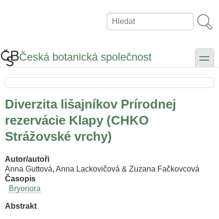
Přejít
k
Hledat
hlavnímu
obsahu
Česká botanická společnost
toggle
Diverzita lišajníkov Prírodnej
rezervácie Klapy (CHKO
Strážovské vrchy)
Autor/autoři
Anna Guttová, Anna Lackovičová & Zuzana Fačkovcová
Časopis
Bryonora
Abstrakt