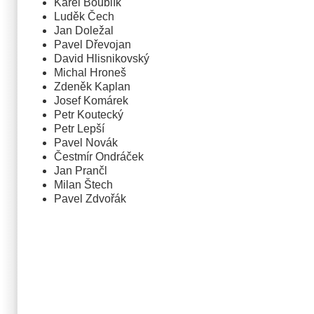
Karel Boublík
Luděk Čech
Jan Doležal
Pavel Dřevojan
David Hlisnikovský
Michal Hroneš
Zdeněk Kaplan
Josef Komárek
Petr Koutecký
Petr Lepší
Pavel Novák
Čestmír Ondráček
Jan Prančl
Milan Štech
Pavel Zdvořák