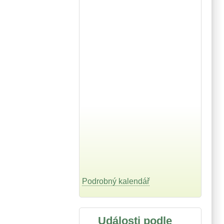
Podrobný kalendář
Události podle