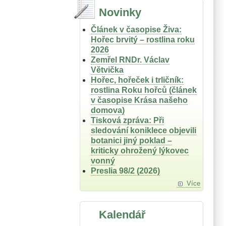
Novinky
Článek v časopise Živa:
Hořec brvitý – rostlina roku
2026
Zemřel RNDr. Václav
Větvička
Hořec, hořeček i trličník:
rostlina Roku hořců (článek
v časopise Krása našeho
domova)
Tisková zpráva: Při
sledování koniklece objevili
botanici jiný poklad –
kriticky ohrožený lýkovec
vonný
Preslia 98/2 (2026)
Více
Kalendář