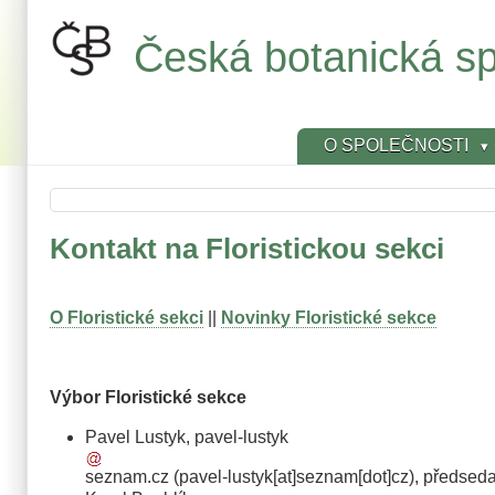
Přejít
k
Česká botanická sp
hlavnímu
obsahu
O SPOLEČNOSTI
Kontakt na Floristickou sekci
O Floristické sekci
||
Novinky Floristické sekce
Výbor Floristické sekce
Pavel Lustyk,
pavel-lustyk
seznam
.
cz
(pavel-lustyk[at]seznam[dot]cz)
, předsed