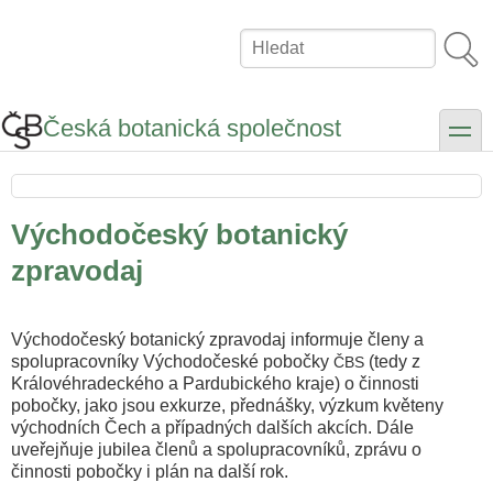
Přejít
k
Hledat
hlavnímu
obsahu
Česká botanická společnost
toggle
Východočeský botanický
zpravodaj
Východočeský botanický zpravodaj informuje členy a
spolupracovníky Východočeské pobočky
(tedy z
ČBS
Královéhradeckého a Pardubického kraje) o činnosti
pobočky, jako jsou exkurze, přednášky, výzkum květeny
východních Čech a případných dalších akcích. Dále
uveřejňuje jubilea členů a spolupracovníků, zprávu o
činnosti pobočky i plán na další rok.