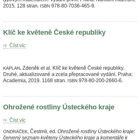
přírodovědeckým
2015. 128 stran.
978-80-7036-465-9.
ISBN
typovým
materiálem
Klíč ke květeně České republiky
Číst víc
o
Klíč
ke
květeně
, Zdeněk et al. Klíč ke květeně České republiky.
KAPLAN
České
Druhé, aktualizované a zcela přepracované vydání. Praha:
republiky
Academia, 2019. 1168 stran.
978-80-200-2660-6.
ISBN
Ohrožené rostliny Ústeckého kraje
Číst víc
o
Ohrožené
, Čestmír, ed.
Ohrožené rostliny Ústeckého kraje:
ONDRÁČEK
rostliny
červený seznam květeny Ústeckého kraje a komentáře k
Ústeckého