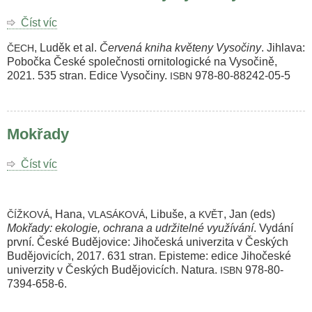
Číst víc
o
Červená
, Luděk et al.
Červená kniha květeny Vysočiny
. Jihlava:
ČECH
kniha
Pobočka České společnosti ornitologické na Vysočině,
květeny
2021. 535 stran. Edice Vysočiny.
978-80-88242-05-5
ISBN
Vysočiny
Mokřady
Číst víc
o
Mokřady
, Hana,
, Libuše, a
, Jan (eds)
ČÍŽKOVÁ
VLASÁKOVÁ
KVĚT
Mokřady: ekologie, ochrana a udržitelné využívání
. Vydání
první. České Budějovice: Jihočeská univerzita v Českých
Budějovicích, 2017. 631 stran. Episteme: edice Jihočeské
univerzity v Českých Budějovicích. Natura.
978-80-
ISBN
7394-658-6.