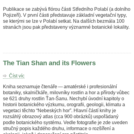
Publikace se zabývá flórou části Středního Polabí (a dolního
Pojizeří). V první části představuje základní vegetační typy,
se kterými se lze v Polabí setkat. Na dalších bezmála 100
stranách jsou pak představeny významné botanické lokality.
The Tian Shan and its Flowers
Číst víc
o
The
Kniha seznamuje čtenáře — amatérské i profesionální
Tian
botaniky, skalničkáře, milovníky rostlin a hor a přírody vůbec
Shan
se 621 druhy rostlin Ťan-Šanu. Nechybí úvodní kapitoly o
and
historii botanického výzkumu, orografii, geologii, klimatu a
its
vegetaci těchto “Nebeských hor”. Hlavní částí knihy je
Flowers
rozsáhlý obrazový atlas (cca 900 obrázků) uspořádaný
podle botanického systému. Vedle fotografie je zde uveden
stručný popis každého druhu, informace o rozšíření a