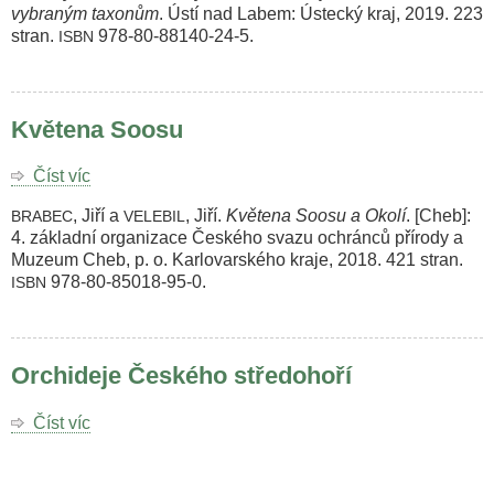
vybraným taxonům
. Ústí nad Labem: Ústecký kraj, 2019. 223
kraje
stran.
978-80-88140-24-5.
ISBN
Květena Soosu
Číst víc
o
Květena
, Jiří a
, Jiří.
Květena Soosu a Okolí
. [Cheb]:
BRABEC
VELEBIL
Soosu
4. základní organizace Českého svazu ochránců přírody a
Muzeum Cheb, p. o. Karlovarského kraje, 2018. 421 stran.
978-80-85018-95-0.
ISBN
Orchideje Českého středohoří
Číst víc
o
Orchideje
Českého
středohoří