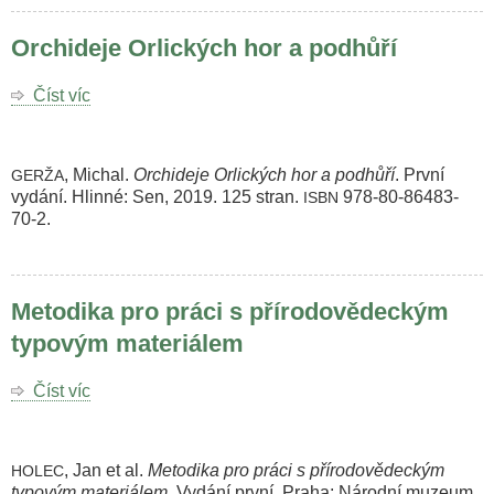
Orchideje Orlických hor a podhůří
Číst víc
o
Orchideje
Orlických
hor
, Michal.
Orchideje Orlických hor a podhůří
. První
GERŽA
a
vydání. Hlinné: Sen, 2019. 125 stran.
978-80-86483-
ISBN
podhůří
70-2.
Metodika pro práci s přírodovědeckým
typovým materiálem
Číst víc
o
Metodika
pro
práci
, Jan et al.
Metodika pro práci s přírodovědeckým
HOLEC
s
typovým materiálem
. Vydání první. Praha: Národní muzeum,