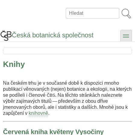
Přejít
k
Hledat
hlavnímu
obsahu
Česká botanická společnost
toggle
Knihy
Na českém trhu je v současné době k dispozici mnoho
publikací věnovaných (nejen) botanice a ekologii, na kterých
se podíleli i členové
. Na těchto stránkách naleznete
ČBS
výběr zajímavých titulů — především z obou dříve
jmenovaných oborů, ale i statistiky a dalších. Mnohé jsou k
zapůjčení v
knihovně
.
Červená kniha květeny Vysočiny