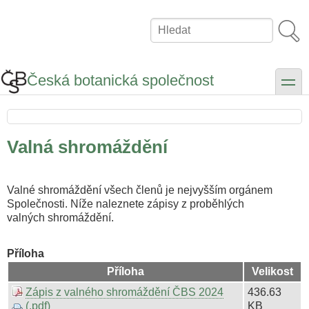
Přejít
k
Hledat
hlavnímu
obsahu
Česká botanická společnost
toggle
Valná shromáždění
Valné shromáždění všech členů je nejvyšším orgánem
Společnosti. Níže naleznete zápisy z proběhlých
valných shromáždění.
Příloha
Příloha
Velikost
Zápis z valného shromáždění ČBS 2024
436.63
(.pdf)
KB