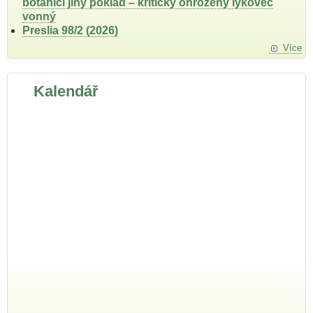
botanici jiný poklad – kriticky ohrožený lýkovec
vonný
Preslia 98/2 (2026)
Více
Kalendář