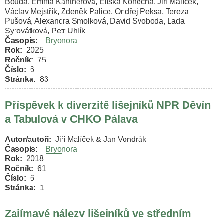
Bouda, Emma Kantnerová, Eliška Konečná, Jiří Malíček,
Václav Mejstřík, Zdeněk Palice, Ondřej Peksa, Tereza
Pušová, Alexandra Smolková, David Svoboda, Lada
Syrovátková, Petr Uhlík
Časopis
Bryonora
Rok
2025
Ročník
75
Číslo
6
Stránka
83
Příspěvek k diverzitě lišejníků NPR Děvín
a Tabulová v CHKO Pálava
Autor/autoři
Jiří Malíček & Jan Vondrák
Časopis
Bryonora
Rok
2018
Ročník
61
Číslo
6
Stránka
1
Zajímavé nálezy lišejníků ve středním