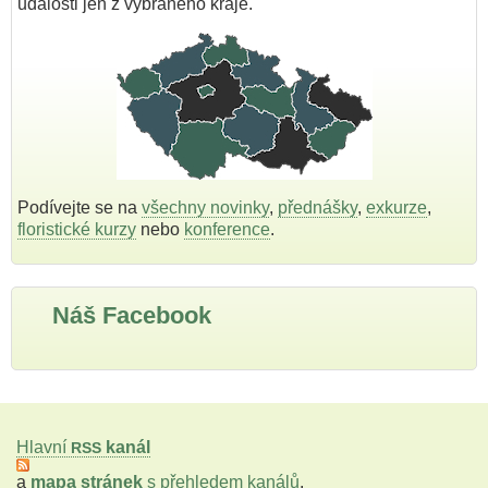
události jen z vybraného kraje.
Podívejte se na
všechny novinky
,
přednášky
,
exkurze
,
floristické kurzy
nebo
konference
.
Náš Facebook
Hlavní
kanál
RSS
a
mapa stránek
s přehledem kanálů
.