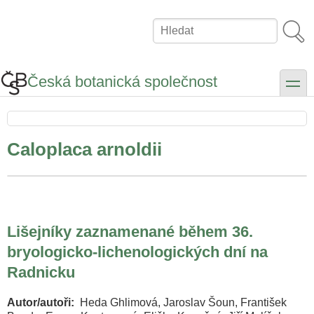
Přejít
k
Hledat
hlavnímu
obsahu
Česká botanická společnost
toggle
Caloplaca arnoldii
Lišejníky zaznamenané během 36.
bryologicko-lichenologických dní na
Radnicku
Autor/autoři
Heda Ghlimová, Jaroslav Šoun, František