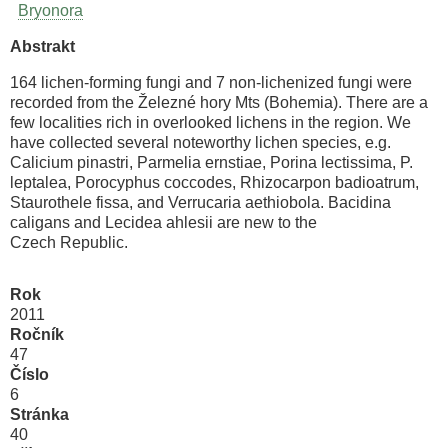
Bryonora
Abstrakt
164 lichen-forming fungi and 7 non-lichenized fungi were
recorded from the Železné hory Mts (Bohemia). There are a
few localities rich in overlooked lichens in the region. We
have collected several noteworthy lichen species, e.g.
Calicium pinastri, Parmelia ernstiae, Porina lectissima, P.
leptalea, Porocyphus coccodes, Rhizocarpon badioatrum,
Staurothele fissa, and Verrucaria aethiobola. Bacidina
caligans and Lecidea ahlesii are new to the
Czech Republic.
Rok
2011
Ročník
47
Číslo
6
Stránka
40