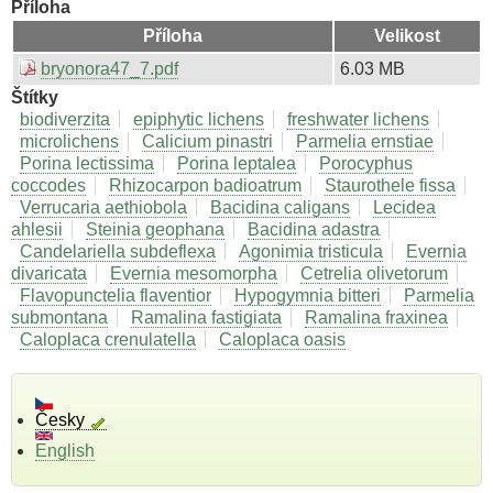
Příloha
Příloha
Velikost
bryonora47_7.pdf
6.03 MB
Štítky
biodiverzita
epiphytic lichens
freshwater lichens
microlichens
Calicium pinastri
Parmelia ernstiae
Porina lectissima
Porina leptalea
Porocyphus
coccodes
Rhizocarpon badioatrum
Staurothele fissa
Verrucaria aethiobola
Bacidina caligans
Lecidea
ahlesii
Steinia geophana
Bacidina adastra
Candelariella subdeflexa
Agonimia tristicula
Evernia
divaricata
Evernia mesomorpha
Cetrelia olivetorum
Flavopunctelia flaventior
Hypogymnia bitteri
Parmelia
submontana
Ramalina fastigiata
Ramalina fraxinea
Caloplaca crenulatella
Caloplaca oasis
Česky
English