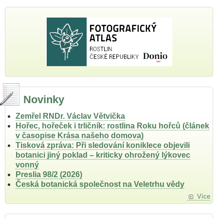
Novinky
Zemřel RNDr. Václav Větvička
Hořec, hořeček i trličník: rostlina Roku hořců (článek
v časopise Krása našeho domova)
Tisková zpráva: Při sledování koniklece objevili
botanici jiný poklad – kriticky ohrožený lýkovec
vonný
Preslia 98/2 (2026)
Česká botanická společnost na Veletrhu vědy
Více