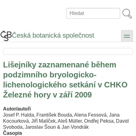
Přejít
k
Hledat
hlavnímu
obsahu
Česká botanická společnost
toggle
Lišejníky zaznamenané během
podzimního bryologicko-
lichenologického setkání v CHKO
Železné hory v září 2009
Autor/autoři
Josef P. Halda, František Bouda, Alena Fessová, Jana
Kocourková, Jiří Malíček, Aleš Müller, Ondřej Peksa, David
Svoboda, Jaroslav Šoun & Jan Vondrák
Časopis