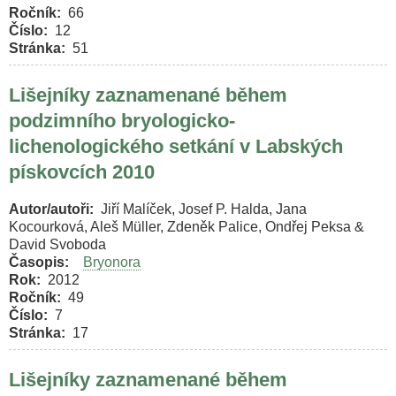
Ročník
66
Číslo
12
Stránka
51
Lišejníky zaznamenané během
podzimního bryologicko-
lichenologického setkání v Labských
pískovcích 2010
Autor/autoři
Jiří Malíček, Josef P. Halda, Jana
Kocourková, Aleš Müller, Zdeněk Palice, Ondřej Peksa &
David Svoboda
Časopis
Bryonora
Rok
2012
Ročník
49
Číslo
7
Stránka
17
Lišejníky zaznamenané během