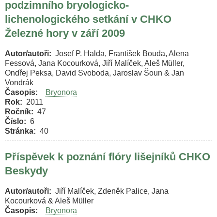
podzimního bryologicko-
lichenologického setkání v CHKO
Železné hory v září 2009
Autor/autoři
Josef P. Halda, František Bouda, Alena
Fessová, Jana Kocourková, Jiří Malíček, Aleš Müller,
Ondřej Peksa, David Svoboda, Jaroslav Šoun & Jan
Vondrák
Časopis
Bryonora
Rok
2011
Ročník
47
Číslo
6
Stránka
40
Příspěvek k poznání flóry lišejníků CHKO
Beskydy
Autor/autoři
Jiří Malíček, Zdeněk Palice, Jana
Kocourková & Aleš Müller
Časopis
Bryonora