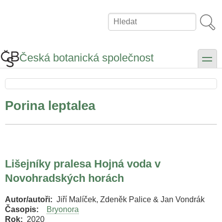
Přejít
k
Hledat
hlavnímu
obsahu
Česká botanická společnost
toggle
Porina leptalea
Lišejníky pralesa Hojná voda v
Novohradských horách
Autor/autoři
Jiří Malíček, Zdeněk Palice & Jan Vondrák
Časopis
Bryonora
Rok
2020