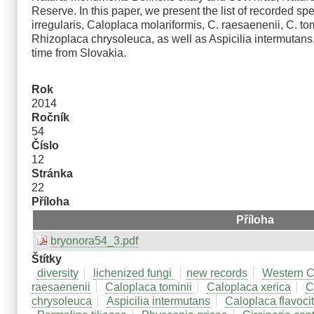
Reserve. In this paper, we present the list of recorded s
irregularis, Caloplaca molariformis, C. raesaenenii, C. to
Rhizoplaca chrysoleuca, as well as Aspicilia intermutans,
time from Slovakia.
Rok
2014
Ročník
54
Číslo
12
Stránka
22
Příloha
Příloha
bryonora54_3.pdf
Štítky
diversity
lichenized fungi
new records
Western C
raesaenenii
Caloplaca tominii
Caloplaca xerica
C
chrysoleuca
Aspicilia intermutans
Caloplaca flavocit