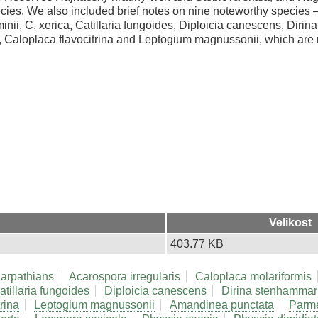
pecies. We also included brief notes on nine noteworthy species
minii, C. xerica, Catillaria fungoides, Diploicia canescens, Diri
 Caloplaca flavocitrina and Leptogium magnussonii, which are re
Velikost
403.77 KB
arpathians
Acarospora irregularis
Caloplaca molariformis
atillaria fungoides
Diploicia canescens
Dirina stenhammar
rina
Leptogium magnussonii
Amandinea punctata
Parme