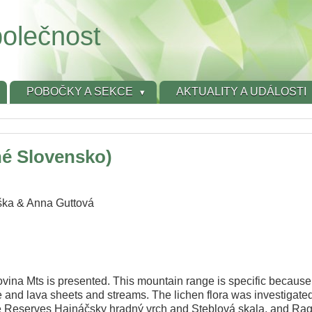
olečnost
POBOČKY A SEKCE
AKTUALITY A UDÁLOSTI
né Slovensko)
iška & Anna Guttová
hovina Mts is presented. This mountain range is specific because
 and lava sheets and streams. The lichen flora was investigated 
e Reserves Hajnáčsky hradný vrch and Steblová skala, and Rag