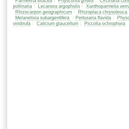
Parmelina tiliacea
Physconia grisea
Circinaria con
pollinaria
Lecanora argopholis
Xanthoparmelia verru
Rhizocarpon geographicum
Rhizoplaca chrysoleuca
Melanelixia subargentifera
Pertusaria flavida
Physc
viridirufa
Calicium glaucellum
Piccolia ochrophora