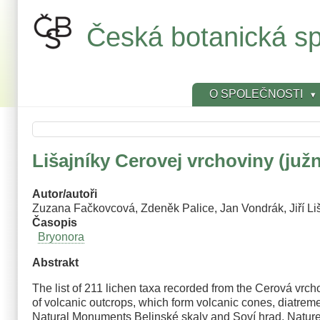
Přejít
k
Česká botanická sp
hlavnímu
obsahu
O SPOLEČNOSTI
Lišajníky Cerovej vrchoviny (juž
Autor/autoři
Zuzana Fačkovcová, Zdeněk Palice, Jan Vondrák, Jiří L
Časopis
Bryonora
Abstrakt
The list of 211 lichen taxa recorded from the Cerová vrc
of volcanic outcrops, which form volcanic cones, diatreme
Natural Monuments Belinské skaly and Soví hrad, Natur