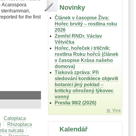
 – Acarospora
Novinky
na stenhammari,
ported for the first
Článek v časopise Živa:
Hořec brvitý – rostlina roku
2026
Zemřel RNDr. Václav
Větvička
Hořec, hořeček i trličník:
rostlina Roku hořců (článek
v časopise Krása našeho
domova)
Tisková zpráva: Při
sledování koniklece objevili
botanici jiný poklad –
kriticky ohrožený lýkovec
vonný
Preslia 98/2 (2026)
Více
Caloplaca
i
Rhizoplaca
Kalendář
lia sulcata