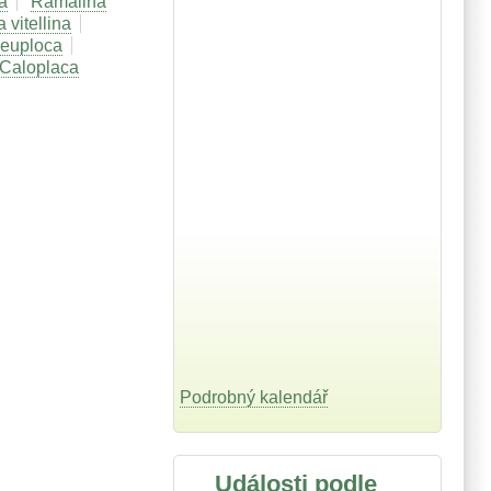
a
Ramalina
 vitellina
 euploca
Caloplaca
Podrobný kalendář
Události podle