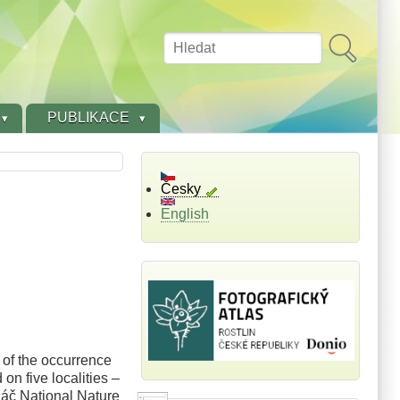
Hledat
PUBLIKACE
Česky
English
 of the occurrence
on five localities –
áč National Nature