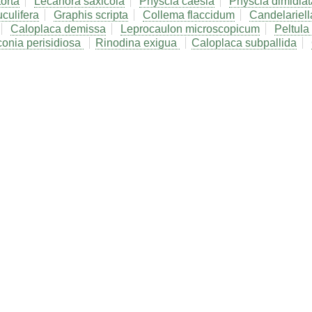
torta
Lecanora saxicola
Physcia caesia
Physcia dimidiat
culifera
Graphis scripta
Collema flaccidum
Candelariella
Caloplaca demissa
Leprocaulon microscopicum
Peltula
onia perisidiosa
Rinodina exigua
Caloplaca subpallida