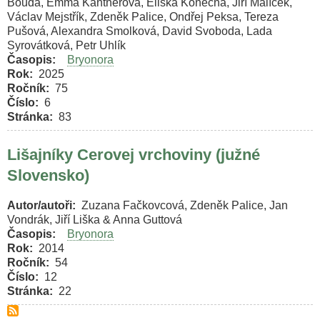
Bouda, Emma Kantnerová, Eliška Konečná, Jiří Malíček,
Václav Mejstřík, Zdeněk Palice, Ondřej Peksa, Tereza
Pušová, Alexandra Smolková, David Svoboda, Lada
Syrovátková, Petr Uhlík
Časopis
Bryonora
Rok
2025
Ročník
75
Číslo
6
Stránka
83
Lišajníky Cerovej vrchoviny (južné
Slovensko)
Autor/autoři
Zuzana Fačkovcová, Zdeněk Palice, Jan
Vondrák, Jiří Liška & Anna Guttová
Časopis
Bryonora
Rok
2014
Ročník
54
Číslo
12
Stránka
22