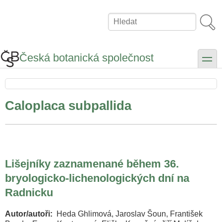
Přejít
k
Hledat
hlavnímu
obsahu
Česká botanická společnost
toggle
Caloplaca subpallida
Lišejníky zaznamenané během 36.
bryologicko-lichenologických dní na
Radnicku
Autor/autoři
Heda Ghlimová, Jaroslav Šoun, František