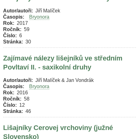
Autor/autoři
Jiří Malíček
Časopis
Bryonora
Rok
2017
Ročník
59
Číslo
6
Stránka
30
Zajímavé nálezy lišejníků ve středním
Povltaví II. - saxikolní druhy
Autor/autoři
Jiří Malíček & Jan Vondrák
Časopis
Bryonora
Rok
2016
Ročník
58
Číslo
12
Stránka
46
Lišajníky Cerovej vrchoviny (južné
Slovensko)