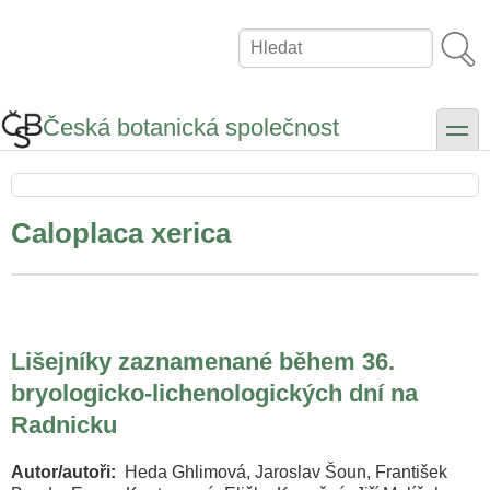
Přejít
k
Hledat
hlavnímu
obsahu
Česká botanická společnost
toggle
Caloplaca xerica
Lišejníky zaznamenané během 36.
bryologicko-lichenologických dní na
Radnicku
Autor/autoři
Heda Ghlimová, Jaroslav Šoun, František