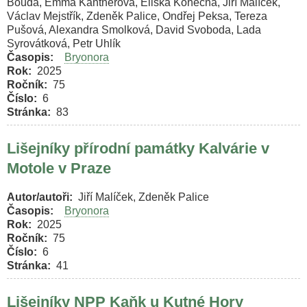
Bouda, Emma Kantnerová, Eliška Konečná, Jiří Malíček,
Václav Mejstřík, Zdeněk Palice, Ondřej Peksa, Tereza
Pušová, Alexandra Smolková, David Svoboda, Lada
Syrovátková, Petr Uhlík
Časopis
Bryonora
Rok
2025
Ročník
75
Číslo
6
Stránka
83
Lišejníky přírodní památky Kalvárie v
Motole v Praze
Autor/autoři
Jiří Malíček, Zdeněk Palice
Časopis
Bryonora
Rok
2025
Ročník
75
Číslo
6
Stránka
41
Lišejníky NPP Kaňk u Kutné Hory