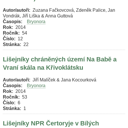
Autor/autoři
Zuzana Fačkovcová, Zdeněk Palice, Jan
Vondrák, Jiří Liška & Anna Guttová
Časopis
Bryonora
Rok
2014
Ročník
54
Číslo
12
Stránka
22
Lišejníky chráněných území Na Babě a
Vraní skála na Křivoklátsku
Autor/autoři
Jiří Malíček & Jana Kocourková
Časopis
Bryonora
Rok
2014
Ročník
53
Číslo
6
Stránka
1
Lišejníky NPR Čertoryje v Bílých