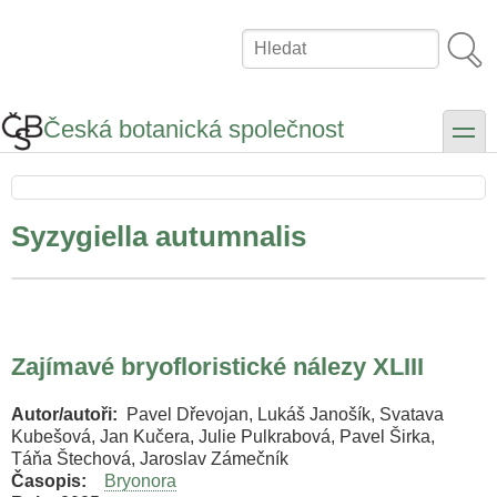
Přejít
k
Hledat
hlavnímu
obsahu
Česká botanická společnost
toggle
Syzygiella autumnalis
Zajímavé bryofloristické nálezy XLIII
Autor/autoři
Pavel Dřevojan, Lukáš Janošík, Svatava
Kubešová, Jan Kučera, Julie Pulkrabová, Pavel Širka,
Táňa Štechová, Jaroslav Zámečník
Časopis
Bryonora