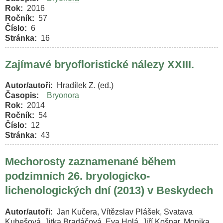
Rok
2016
Ročník
57
Číslo
6
Stránka
16
Zajímavé bryofloristické nálezy XXIII.
Autor/autoři
Hradílek Z. (ed.)
Časopis
Bryonora
Rok
2014
Ročník
54
Číslo
12
Stránka
43
Mechorosty zaznamenané během
podzimních 26. bryologicko-
lichenologických dní (2013) v Beskydech
Autor/autoři
Jan Kučera, Vítězslav Plášek, Svatava
Kubešová, Jitka Bradáčová, Eva Holá, Jiří Košnar, Monika