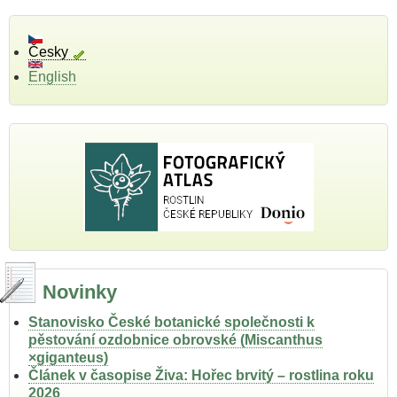
cévnatých
rostlin
a
Česky
mechorostů
English
severovýchodní
Moravy.
Novinky
Stanovisko České botanické společnosti k
pěstování ozdobnice obrovské (Miscanthus
×giganteus)
Článek v časopise Živa: Hořec brvitý – rostlina roku
2026