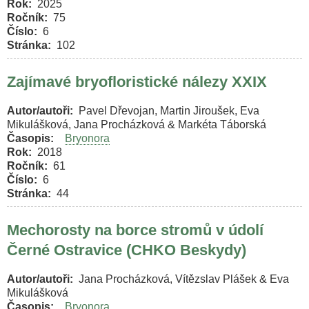
Rok
2025
Ročník
75
Číslo
6
Stránka
102
Zajímavé bryofloristické nálezy XXIX
Autor/autoři
Pavel Dřevojan, Martin Jiroušek, Eva
Mikulášková, Jana Procházková & Markéta Táborská
Časopis
Bryonora
Rok
2018
Ročník
61
Číslo
6
Stránka
44
Mechorosty na borce stromů v údolí
Černé Ostravice (CHKO Beskydy)
Autor/autoři
Jana Procházková, Vítězslav Plášek & Eva
Mikulášková
Časopis
Bryonora