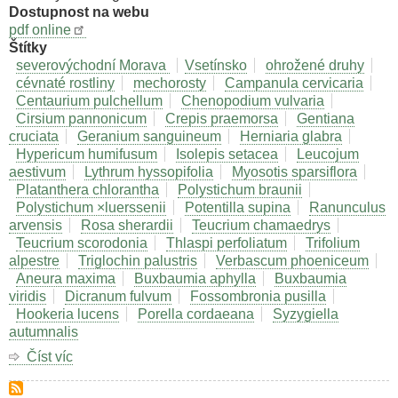
Dostupnost na webu
pdf online
Štítky
severovýchodní Morava
Vsetínsko
ohrožené druhy
cévnaté rostliny
mechorosty
Campanula cervicaria
Centaurium pulchellum
Chenopodium vulvaria
Cirsium pannonicum
Crepis praemorsa
Gentiana
cruciata
Geranium sanguineum
Herniaria glabra
Hypericum humifusum
Isolepis setacea
Leucojum
aestivum
Lythrum hyssopifolia
Myosotis sparsiflora
Platanthera chlorantha
Polystichum braunii
Polystichum ×luerssenii
Potentilla supina
Ranunculus
arvensis
Rosa sherardii
Teucrium chamaedrys
Teucrium scorodonia
Thlaspi perfoliatum
Trifolium
alpestre
Triglochin palustris
Verbascum phoeniceum
Aneura maxima
Buxbaumia aphylla
Buxbaumia
viridis
Dicranum fulvum
Fossombronia pusilla
Hookeria lucens
Porella cordaeana
Syzygiella
autumnalis
Číst víc
o
Výzkum
flóry