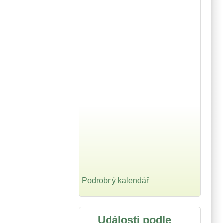
Podrobný kalendář
Události podle