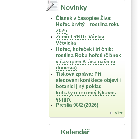
Novinky
Článek v časopise Živa:
Hořec brvitý – rostlina roku
2026
Zemřel RNDr. Václav
Větvička
Hořec, hořeček i trličník:
rostlina Roku hořců (článek
v časopise Krása našeho
domova)
Tisková zpráva: Při
sledování koniklece objevili
botanici jiný poklad –
kriticky ohrožený lýkovec
vonný
Preslia 98/2 (2026)
Více
Kalendář