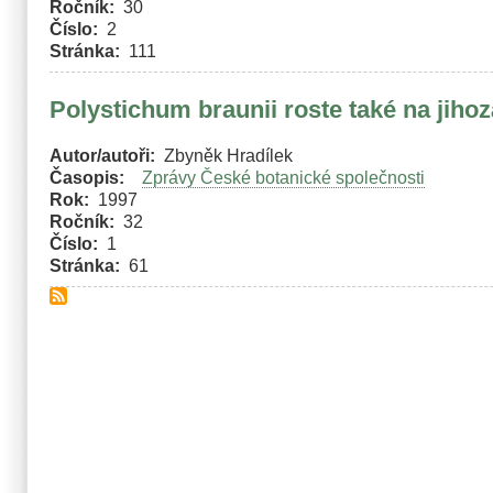
Ročník
30
Číslo
2
Stránka
111
Polystichum braunii roste také na jih
Autor/autoři
Zbyněk Hradílek
Časopis
Zprávy České botanické společnosti
Rok
1997
Ročník
32
Číslo
1
Stránka
61