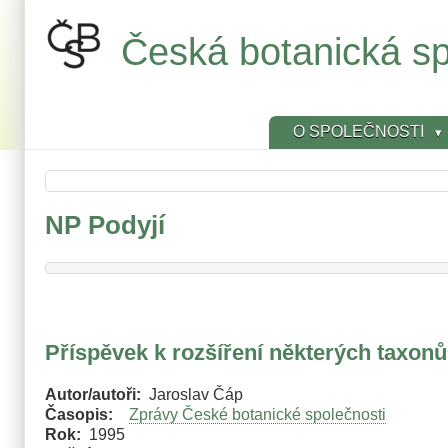
Přejít
k
Česká botanická sp
hlavnímu
obsahu
O SPOLEČNOSTI
NP Podyjí
Příspěvek k rozšíření některých taxon
Autor/autoři
Jaroslav Čáp
Časopis
Zprávy České botanické společnosti
Rok
1995