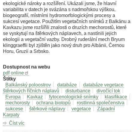
ekologické nároky a rozšíření. Ukázali jsme, že hlavní
variabilita v datech je svázána s nadmořskou výškou,
biogeografií, místními hydromorfologickými procesy a
sukcesí vegetace. Použitím vegetačních snímků z Balkánu a
Kavkazu jsme rozšířili znalosti o druzích mechorostů, které
se vyskytují na štěrkových náplavech, a nastínili jejich
ekologii a vegetační vazby. Drobný ruderální mech Bryum
klinggraeffii byl zjištěn jako nový druh pro Albánii, Černou
Horu, Gruzii a Srbsko.
Dostupnost na webu
pdf online
Štítky
Balkánský poloostrov
databáze
databáze vegetace
štěrkových říčních náplavů
disturbance
divočící tok
Evropa
Kavkaz
fytocenologické snímky
klasifikace
mechorosty
ochrana biotopů
rostlinná společenstva
sukcese
štěrkové náplavy
vegetace
Západní
Karpaty
Číst víc
o
Diverzita