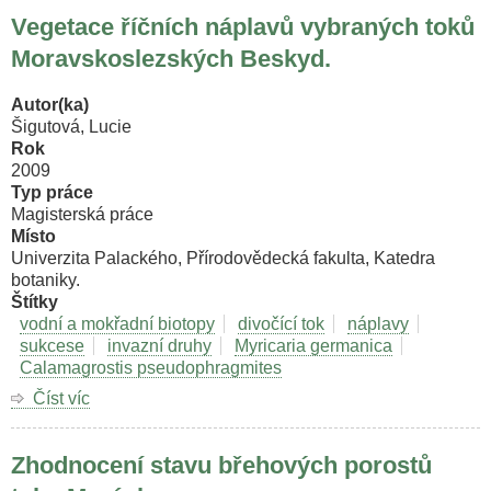
a
Vegetace říčních náplavů vybraných toků
ekologie
vegetace
Moravskoslezských Beskyd.
štěrkových
říčních
Autor(ka)
náplavů/Diversity
Šigutová, Lucie
and
Rok
ecology
2009
of
Typ práce
the
Magisterská práce
river
Místo
gravel-
Univerzita Palackého, Přírodovědecká fakulta, Katedra
bar
botaniky.
vegetation.
Štítky
vodní a mokřadní biotopy
divočící tok
náplavy
sukcese
invazní druhy
Myricaria germanica
Calamagrostis pseudophragmites
Číst víc
o
Vegetace
říčních
Zhodnocení stavu břehových porostů
náplavů
vybraných