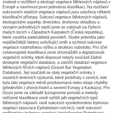
znalosti o rozšíření a ekologii vegetace štěrkových náplavů v
Evropě a navrhnout první jednotnou klasifikaci. Na rozlišení
sukcesních stadiích vegetace náplavů jsou založeny některé
klasifikační přístupy. Sukcesí vegetace štěrkových náplavů,
ekologickými aspekty, diverzitou, druhovou skladbou a
vývojem jednotlivých stadií jsme se zabývali na čtyřech
malých tocích v Západních Karpatech (Česká republika),
které zasáhla padesátiletá povodeň. Studie potvrdila jako
nejdůležitější faktory ovlivňující směr a rychlost sukcese
vegetace nadmořskou výšku a strukturu substrátu. Pro účel
celoevropské klasifikace jsme shromáždili a digitalizovali
vegetační snímky, které doposud nebyly součástí žádné
dostupné vegetační databáze, a založili databázi vegetace
štěrkových říčních náplavů (Gravel Bar Vegetation
Database). Její součástí se staly vegetační snímky z
vlastních terénních výzkumů, které probíhaly v zemích, kde
byla tato vegetace méně prozkoumaná nebo údaje chyběly
(především z jihovýchodní a severní Evropy a Kavkazu). Pro
Gruzii jsme na základě fyziognomie porostů a metody
neřízené klasifikace nově vylišili pět vegetačních typů
štěrkových náplavů: raně sukcesní vysokohorskou bylinnou
vegetaci (asociace Epilobietum colchici), raně sukcesní
podhorskou bylinnou vegetaci (společenstvo Petrorhagia