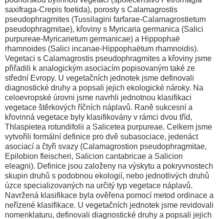
saxifraga-Crepis foetida), porosty s Calamagrostis
pseudophragmites (Tussilagini farfarae-Calamagrostietum
pseudophragmitae), křoviny s Myricaria germanica (Salici
purpureae-Myricarietum germanicae) a Hippophaë
rhamnoides (Salici incanae-Hippophaëtum rhamnoidis).
Vegetaci s Calamagrostis pseudophragmites a křoviny jsme
přiřadili k analogickým asociacím popisovaným také ze
střední Evropy. U vegetačních jednotek jsme definovali
diagnostické druhy a popsali jejich ekologické nároky. Na
celoevropské úrovni jsme navrhli jednotnou klasifikaci
vegetace štěrkových říčních náplavů. Raně sukcesní a
křovinná vegetace byly klasifikovány v rámci dvou tříd,
Thlaspietea rotundifolii a Salicetea purpureae. Celkem jsme
vytvořili formální definice pro dvě subasociace, jedenáct
asociací a čtyři svazy (Calamagrostion pseudophragmitae,
Epilobion fleischeri, Salicion cantabricae a Salicion
eleagni). Definice jsou založeny na výskytu a pokryvnostech
skupin druhů s podobnou ekologií, nebo jednotlivých druhů
úzce specializovaných na určitý typ vegetace náplavů.
Navržená klasifikace byla ověřena pomocí metod ordinace a
neřízené klasifikace. U vegetačních jednotek jsme revidovali
nomenklaturu, definovali diagnostické druhy a popsali jejich