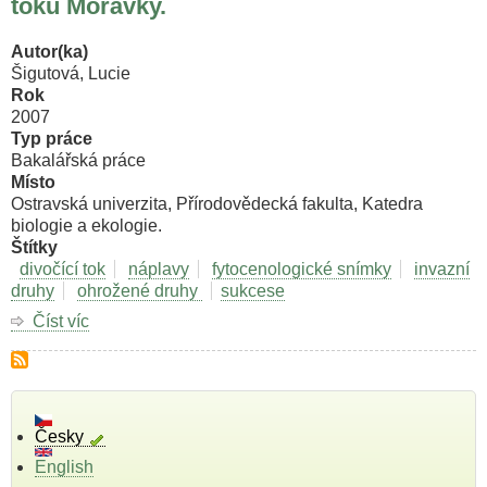
toku Morávky.
toků
Moravskoslezských
Autor(ka)
Beskyd.
Šigutová, Lucie
Rok
2007
Typ práce
Bakalářská práce
Místo
Ostravská univerzita, Přírodovědecká fakulta, Katedra
biologie a ekologie.
Štítky
divočící tok
náplavy
fytocenologické snímky
invazní
druhy
ohrožené druhy
sukcese
Číst víc
o
Zhodnocení
stavu
břehových
porostů
toku
Česky
Morávky.
English