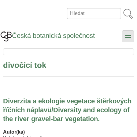
Přejít
k
Hledat
hlavnímu
obsahu
Česká botanická společnost
toggle
divočící tok
Diverzita a ekologie vegetace štěrkových
říčních náplavů/Diversity and ecology of
the river gravel-bar vegetation.
Autor(ka)