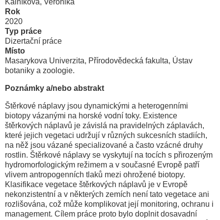
Kalníková, Veronika
Rok
2020
Typ práce
Dizertační práce
Místo
Masarykova Univerzita, Přírodovědecká fakulta, Ústav
botaniky a zoologie.
Poznámky a/nebo abstrakt
Štěrkové náplavy jsou dynamickými a heterogenními
biotopy vázanými na horské vodní toky. Existence
štěrkových náplavů je závislá na pravidelných záplavách,
které jejich vegetaci udržují v různých sukcesních stadiích,
na něž jsou vázané specializované a často vzácné druhy
rostlin. Štěrkové náplavy se vyskytují na tocích s přirozeným
hydromorfologickým režimem a v současné Evropě patří
vlivem antropogenních tlaků mezi ohrožené biotopy.
Klasifikace vegetace štěrkových náplavů je v Evropě
nekonzistentní a v některých zemích není tato vegetace ani
rozlišována, což může komplikovat její monitoring, ochranu i
management. Cílem práce proto bylo doplnit dosavadní