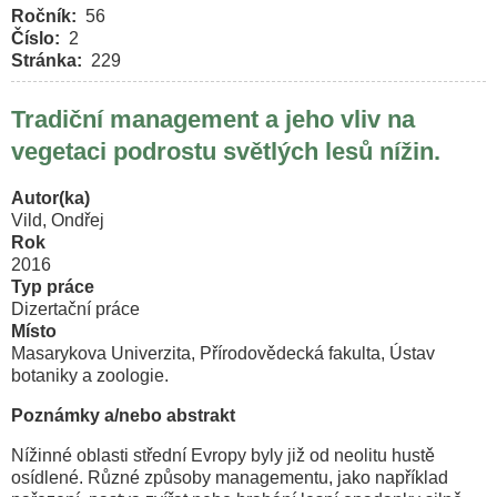
Ročník
56
Číslo
2
Stránka
229
Tradiční management a jeho vliv na
vegetaci podrostu světlých lesů nížin.
Autor(ka)
Vild, Ondřej
Rok
2016
Typ práce
Dizertační práce
Místo
Masarykova Univerzita, Přírodovědecká fakulta, Ústav
botaniky a zoologie.
Poznámky a/nebo abstrakt
Nížinné oblasti střední Evropy byly již od neolitu hustě
osídlené. Různé způsoby managementu, jako například