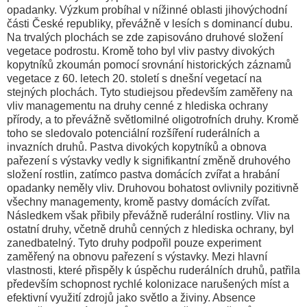
opadanky. Výzkum probíhal v nížinné oblasti jihovýchodní
části České republiky, převážně v lesích s dominancí dubu.
Na trvalých plochách se zde zapisováno druhové složení
vegetace podrostu. Kromě toho byl vliv pastvy divokých
kopytníků zkoumán pomocí srovnání historických záznamů
vegetace z 60. letech 20. století s dnešní vegetací na
stejných plochách. Tyto studiejsou především zaměřeny na
vliv managementu na druhy cenné z hlediska ochrany
přírody, a to převážně světlomilné oligotrofních druhy. Kromě
toho se sledovalo potenciální rozšíření ruderálních a
invazních druhů. Pastva divokých kopytníků a obnova
pařezení s výstavky vedly k signifikantní změně druhového
složení rostlin, zatímco pastva domácích zvířat a hrabání
opadanky neměly vliv. Druhovou bohatost ovlivnily pozitivně
všechny managementy, kromě pastvy domácích zvířat.
Následkem však přibily převážně ruderální rostliny. Vliv na
ostatní druhy, včetně druhů cenných z hlediska ochrany, byl
zanedbatelný. Tyto druhy podpořil pouze experiment
zaměřený na obnovu pařezení s výstavky. Mezi hlavní
vlastnosti, které přispěly k úspěchu ruderálních druhů, patřila
především schopnost rychlé kolonizace narušených míst a
efektivní využití zdrojů jako světlo a živiny. Absence