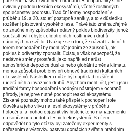
pařezení, pastva zvířat nebo hrabání lesní opadanky silně
ovlivnily podobu lesních ekosystémů, včetně rostlinných
společenstev podrostu. Tradiční formy hospodaření v
průběhu 19. a 20. století postupně zanikly, a to v důsledku
rozšíření pěstování vysokého lesa. Právě tato změna zřejmě
do značné míry způsobila nedávný pokles biodiverzity, jehož
součástí byl i úbytek oligotrofních rostlinných druhů
náročných na světlo. Uvažuje se o tom, že návrat tradičních
forem hospodaření by mohl být jedním ze způsobů, jak
pokles biodiverzity zpomalit. Existuje však nebezpečí, že
nedávné změny prostředí, jako například nárůst
atmosférické depozice dusíku nebo globální změna klimatu,
mohou způsobit problémy při obnově tradičních kulturních
ekosystémů. Následkem může být například rozšíření
ruderálních a invazních druhů. Abychom mohli říct, jestli jsou
tradiční formy hospodaření vhodným nástrojem v ochraně
přírody, je nejprve nutné pochopit reakci ekosystému.
Získané poznatky mohou také přispět k pochopení role
člověka a jeho vlivu na lesní ekosystémy v průběhu
holocénu, a mohou objasnit vliv historického managementu
na současnou podobu lesních ekosystémů. S cílem
odpovědět na tyto otázky byl založeny experimenty s
pařezením s výstavky, pastvou domácích zvířat a hrabáním