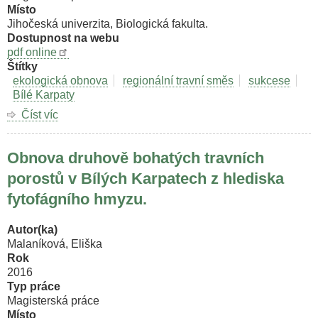
Místo
Jihočeská univerzita, Biologická fakulta.
Dostupnost na webu
pdf online
Štítky
ekologická obnova
regionální travní směs
sukcese
Bílé Karpaty
Číst víc
o
Zhodnocení
úspěšnosti
Obnova druhově bohatých travních
druhů
v
porostů v Bílých Karpatech z hlediska
regionálních
fytofágního hmyzu.
směsích
při
obnově
Autor(ka)
luk
Malaníková, Eliška
v
Rok
Bílých
2016
Karpatech.
Typ práce
Magisterská práce
Místo