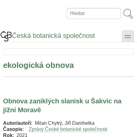
Přejít
k
Hledat
hlavnímu
obsahu
Česká botanická společnost
toggle
ekologická obnova
Obnova zaniklých slanisk u Šakvic na
jižní Moravě
Autor/autoři
Milan Chytrý, Jiří Danihelka
Časopis
Zprávy České botanické společnosti
Rok
2021