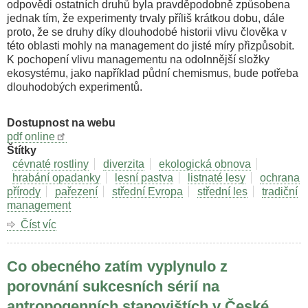
odpovědi ostatních druhů byla pravděpodobně způsobena
jednak tím, že experimenty trvaly příliš krátkou dobu, dále
proto, že se druhy díky dlouhodobé historii vlivu člověka v
této oblasti mohly na management do jisté míry přizpůsobit.
K pochopení vlivu managementu na odolnnější složky
ekosystému, jako například půdní chemismus, bude potřeba
dlouhodobých experimentů.
Dostupnost na webu
pdf online
Štítky
cévnaté rostliny
diverzita
ekologická obnova
hrabání opadanky
lesní pastva
listnaté lesy
ochrana
přírody
pařezení
střední Evropa
střední les
tradiční
management
Číst víc
o
Tradiční
management
Co obecného zatím vyplynulo z
a
jeho
porovnání sukcesních sérií na
vliv
antropogenních stanovištích v České
na