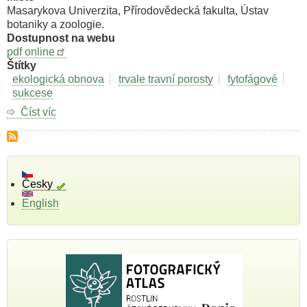
Masarykova Univerzita, Přírodovědecká fakulta, Ústav
botaniky a zoologie.
Dostupnost na webu
pdf online
Štítky
ekologická obnova
trvale travní porosty
fytofágové
sukcese
Číst víc
o
Obnova
druhově
bohatých
travních
porostů
Česky
v
English
Bílých
Karpatech
z
hlediska
fytofágního
hmyzu.