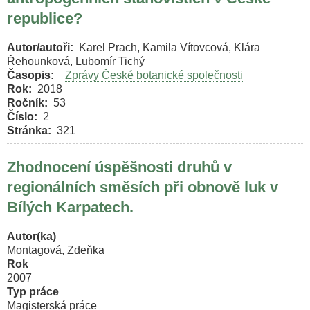
vegetaci
republice?
podrostu
světlých
Autor/autoři
Karel Prach, Kamila Vítovcová, Klára
lesů
Řehounková, Lubomír Tichý
nížin.
Časopis
Zprávy České botanické společnosti
Rok
2018
Ročník
53
Číslo
2
Stránka
321
Zhodnocení úspěšnosti druhů v
regionálních směsích při obnově luk v
Bílých Karpatech.
Autor(ka)
Montagová, Zdeňka
Rok
2007
Typ práce
Magisterská práce