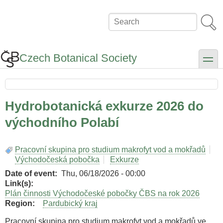
Skip
to
Search
main
content
Czech Botanical Society
toggle
Hydrobotanická exkurze 2026 do
východního Polabí
Pracovní skupina pro studium makrofyt vod a mokřadů
Východočeská pobočka
Exkurze
Date of event
Thu, 06/18/2026 - 00:00
Link(s)
Plán činnosti Východočeské pobočky ČBS na rok 2026
Region
Pardubický kraj
Pracovní skupina pro studium makrofyt vod a mokřadů ve