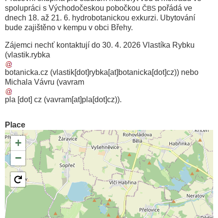
spolupráci s Východočeskou pobočkou
pořádá ve
ČBS
dnech 18. až 21. 6. hydrobotanickou exkurzi. Ubytování
bude zajištěno v kempu v obci Břehy.
Zájemci nechť kontaktují do 30. 4. 2026 Vlastíka Rybku
(
vlastik
.
rybka
botanicka
.
cz
(vlastik[dot]rybka[at]botanicka[dot]cz)
) nebo
Michala Vávru (
vavram
pla
[dot]
cz
(vavram[at]pla[dot]cz)
).
Place
+
−