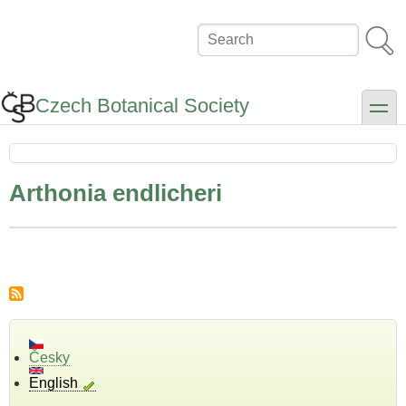
Skip
to
Search
main
content
Czech Botanical Society
toggle
Arthonia endlicheri
Česky
English