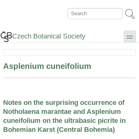
Skip
to
Search
main
content
Czech Botanical Society
toggle
Asplenium cuneifolium
Notes on the surprising occurrence of
Notholaena marantae and Asplenium
cuneifolium on the ultrabasic picrite in
Bohemian Karst (Central Bohemia)