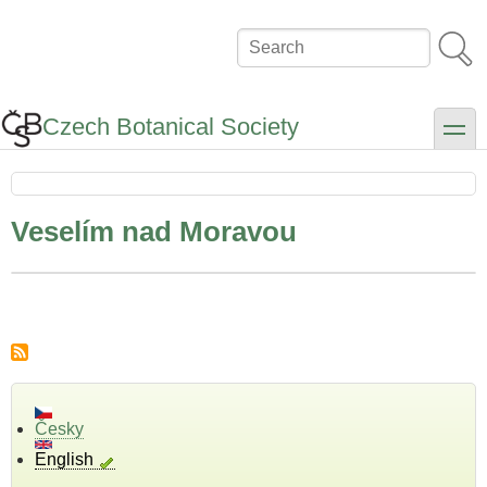
Skip
to
Search
main
content
Czech Botanical Society
toggle
Veselím nad Moravou
Česky
English