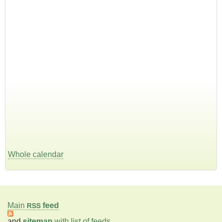
Whole calendar
Main
feed
RSS
and
sitemap
with list of feeds
.