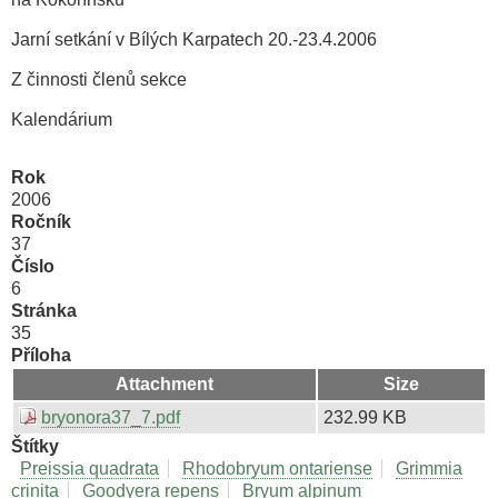
Jarní setkání v Bílých Karpatech 20.-23.4.2006
Z činnosti členů sekce
Kalendárium
Rok
2006
Ročník
37
Číslo
6
Stránka
35
Příloha
Attachment
Size
bryonora37_7.pdf
232.99 KB
Štítky
Preissia quadrata
Rhodobryum ontariense
Grimmia
crinita
Goodyera repens
Bryum alpinum