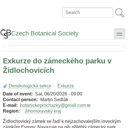
Skip
to
Search
main
content
Czech Botanical Society
toggle
Exkurze do zámeckého parku v
Židlochovicích
Dendrologická sekce
Exkurze
Date of event
Sat, 06/20/2026 - 09:00
Contact person
Martin Sedlák
E-mail
botanickeprochazky@gmail.com
Region
Jihomoravský kraj
Židlochovický zámek se řadí k nejzachovalejším loveckým
zámkům Evropy. Navazuje na něj přilehlý zámecký park,