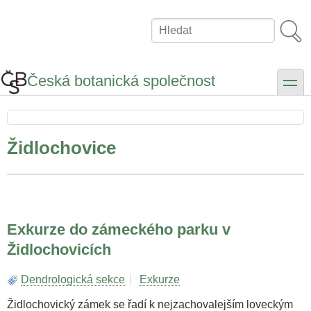
Přejít
k
Hledat
hlavnímu
obsahu
Česká botanická společnost
toggle
Židlochovice
Exkurze do zámeckého parku v
Židlochovicích
Dendrologická sekce
Exkurze
Židlochovický zámek se řadí k nejzachovalejším loveckým