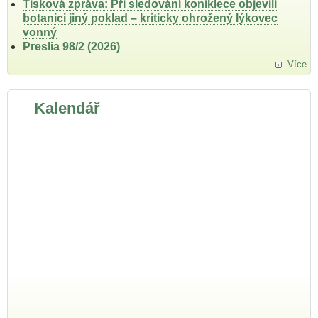
Tisková zpráva: Při sledování koniklece objevili
botanici jiný poklad – kriticky ohrožený lýkovec
vonný
Preslia 98/2 (2026)
Více
Kalendář