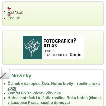
a
květena
území
Česky
západně
English
od
Židlochovic.
Novinky
Článek v časopise Živa: Hořec brvitý – rostlina roku
2026
Zemřel RNDr. Václav Větvička
Hořec, hořeček i trličník: rostlina Roku hořců (článek
v časopise Krása našeho domova)