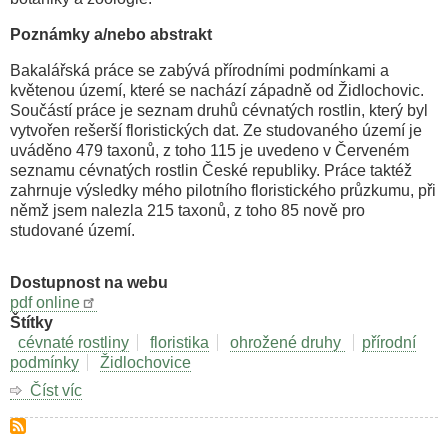
Poznámky a/nebo abstrakt
Bakalářská práce se zabývá přírodními podmínkami a
květenou území, které se nachází západně od Židlochovic.
Součástí práce je seznam druhů cévnatých rostlin, který byl
vytvořen rešerší floristických dat. Ze studovaného území je
uváděno 479 taxonů, z toho 115 je uvedeno v Červeném
seznamu cévnatých rostlin České republiky. Práce taktéž
zahrnuje výsledky mého pilotního floristického průzkumu, při
němž jsem nalezla 215 taxonů, z toho 85 nově pro
studované území.
Dostupnost na webu
pdf online
Štítky
cévnaté rostliny
floristika
ohrožené druhy
přírodní
podmínky
Židlochovice
Číst víc
o
Přírodní
poměry