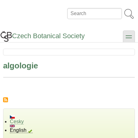
Skip
to
Search
main
content
Czech Botanical Society
toggle
algologie
Česky
English