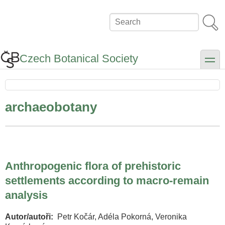
Skip
to
Search
main
content
Czech Botanical Society
toggle
archaeobotany
Anthropogenic flora of prehistoric
settlements according to macro-remain
analysis
Autor/autoři
Petr Kočár, Adéla Pokorná, Veronika