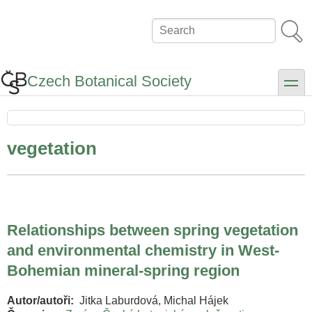
Skip
to
Search
main
content
Czech Botanical Society
toggle
vegetation
Relationships between spring vegetation
and environmental chemistry in West-
Bohemian mineral-spring region
Autor/autoři
Jitka Laburdová, Michal Hájek