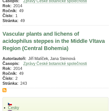
Časopis
Zprávy České botanické společnosti
Rok
2014
Ročník
49
Číslo
1
Stránka
49
Vascular plants and lichens of
acidophilus steppes in the Middle Vltava
Region (Central Bohemia)
Autor/autoři
Jiří Malíček, Jana Steinová
Časopis
Zprávy České botanické společnosti
Rok
2014
Ročník
49
Číslo
2
Stránka
243
Česky