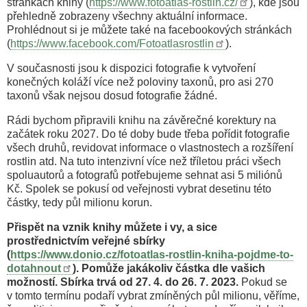
stránkách knihy (
https://www.fotoatlas-rostlin.cz/
), kde jsou
přehledně zobrazeny všechny aktuální informace.
Prohlédnout si je můžete také na facebookových stránkách
(
https://www.facebook.com/Fotoatlasrostlin
).
V současnosti jsou k dispozici fotografie k vytvoření
konečných koláží více než poloviny taxonů, pro asi 270
taxonů však nejsou dosud fotografie žádné.
Rádi bychom připravili knihu na závěrečné korektury na
začátek roku 2027. Do té doby bude třeba pořídit fotografie
všech druhů, revidovat informace o vlastnostech a rozšíření
rostlin atd. Na tuto intenzivní více než tříletou práci všech
spoluautorů a fotografů potřebujeme sehnat asi 5 miliónů
Kč. Spolek se pokusí od veřejnosti vybrat desetinu této
částky, tedy půl milionu korun.
Přispět na vznik knihy můžete i vy, a sice
prostřednictvím veřejné sbírky
(
https://www.donio.cz/fotoatlas-rostlin-kniha-pojdme-to-
dotahnout
). Pomůže jakákoliv částka dle vašich
možností. Sbírka trvá od 27. 4. do 26. 7. 2023.
Pokud se
v tomto termínu podaří vybrat zmíněných půl milionu, věříme,