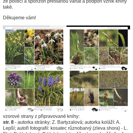
že politici a sponzoři přestanou váhat a podpoří vznik knihy
také.
Děkujeme vám!
vzorové strany z připravované knihy:
str. 8
- autorka stránky: Z. Bartyzalová; autorka koláží: A.
Lepší; autoři fotografií: kosatec různobarvý (zleva shora) - L.