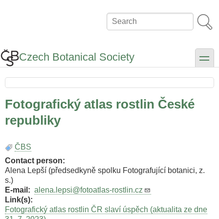
Skip
to
Search
main
content
Czech Botanical Society
toggle
Fotografický atlas rostlin České
republiky
ČBS
Contact person
Alena Lepší (předsedkyně spolku Fotografující botanici, z.
s.)
E-mail
alena.lepsi@fotoatlas-rostlin.cz
Link(s)
Fotografický atlas rostlin ČR slaví úspěch (aktualita ze dne