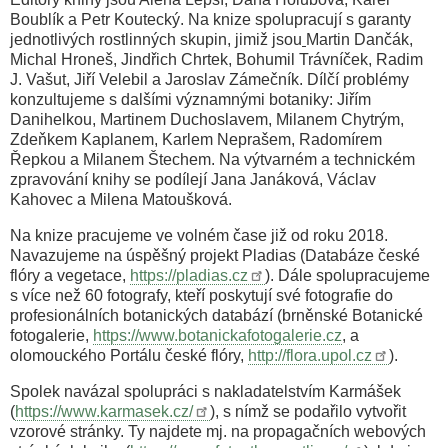
Boublík a Petr Koutecký. Na knize spolupracují s garanty
jednotlivých rostlinných skupin, jimiž jsou
Martin Dančák,
Michal Hroneš, Jindřich Chrtek, Bohumil Trávníček, Radim
J. Vašut, Jiří Velebil a Jaroslav Zámečník. Dílčí problémy
konzultujeme s dalšími významnými botaniky: Jiřím
Danihelkou, Martinem Duchoslavem, Milanem Chytrým,
Zdeňkem Kaplanem, Karlem Neprašem, Radomírem
Řepkou a Milanem Štechem. Na výtvarném a technickém
zpravování knihy se podílejí Jana Janáková, Václav
Kahovec a Milena Matoušková.
Na knize pracujeme ve volném čase již od roku 2018.
Navazujeme na úspěšný projekt Pladias (Databáze české
flóry a vegetace,
https://pladias.cz
). Dále spolupracujeme
s více než 60 fotografy, kteří poskytují své fotografie do
profesionálních botanických databází (brněnské Botanické
fotogalerie,
https://www.botanickafotogalerie.cz
,
a
olomouckého Portálu české flóry,
http://flora.upol.cz
).
Spolek navázal spolupráci s nakladatelstvím Karmášek
(
https://www.karmasek.cz/
), s nímž se podařilo vytvořit
vzorové stránky. Ty najdete mj. na propagačních webových