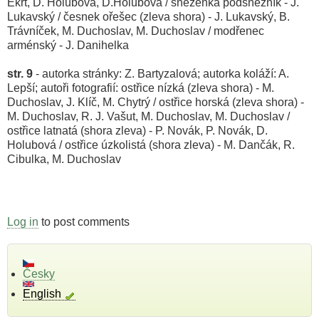
Ekrt, D. Holubová, D.Holubová / sněženka podsněžník - J.
Lukavský / česnek ořešec (zleva shora) - J. Lukavský, B.
Trávníček, M. Duchoslav, M. Duchoslav / modřenec
arménský - J. Danihelka
str. 9
- autorka stránky: Z. Bartyzalová; autorka koláží: A.
Lepší; autoři fotografií: ostřice nízká (zleva shora) - M.
Duchoslav, J. Klíč, M. Chytrý / ostřice horská (zleva shora) -
M. Duchoslav, R. J. Vašut, M. Duchoslav, M. Duchoslav /
ostřice latnatá (shora zleva) - P. Novák, P. Novák, D.
Holubová / ostřice úzkolistá (shora zleva) - M. Dančák, R.
Cibulka, M. Duchoslav
Log in
to post comments
Česky
English