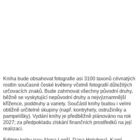
Kniha bude obsahovat fotografie asi 3100 taxonů cévnatých
rostlin současné české květeny včetně fotografií důležitých
určovacích znaků. Bude zahrnovat všechny původní druhy,
běžně se vyskytující nepůvodní druhy a nejvýznamnější
křížence, poddruhy a variety. Součástí knihy budou i velmi
obtížně určitelné skupiny (např. kontryhely, ostružiníky a
pampelišky). Vydání knihy je předběžně plánováno na rok
2027; za předpokladu získání finančních prostředků na její
realizaci.
Editory knihy jsou Alena Lepší, Dana Holubová, Karel