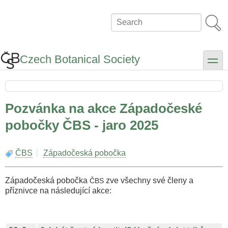
Skip
to
Search
main
content
Czech Botanical Society
toggle
Pozvánka na akce Západočeské
pobočky ČBS - jaro 2025
ČBS
Západočeská pobočka
Západočeská pobočka
zve všechny své členy a
ČBS
příznivce na následující akce: