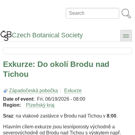
Skip
to
Search
main
content
Czech Botanical Society
toggle
Exkurze: Do okolí Brodu nad
Tichou
Západočeská pobočka
Exkurze
Date of event
Fri, 06/19/2026 - 08:00
Region
Plzeňský kraj
Sraz
: na vlakové zastávce v Brodu nad Tichou v
8:00
.
Hlavním cílem exkurze jsou lesníporosty východně a
severovýchodně od Brodu nad Tichou s výskytem např.