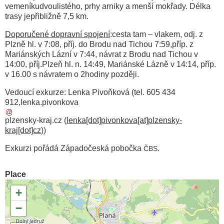
vemeníkudvoulistého, prhy arniky a menší mokřady. Délka
trasy jepřibližně 7,5 km.
Doporučené dopravní spojení
:cesta tam – vlakem, odj. z
Plzně hl. v 7:08, příj. do Brodu nad Tichou 7:59,příp. z
Mariánských Lázní v 7:44, návrat z Brodu nad Tichou v
14:00, příj.Plzeň hl. n. 14:49, Mariánské Lázně v 14:14, příp.
v 16.00 s návratem o 2hodiny později.
Vedoucí exkurze: Lenka Pivoňková (tel. 605 434
912,
lenka
.
pivonkova
plzensky-kraj
.
cz
(
lenka[dot]pivonkova[at]plzensky-
kraj[dot]cz
)
)
Exkurzi pořádá Západočeská pobočka
.
ČBS
Place
+
−