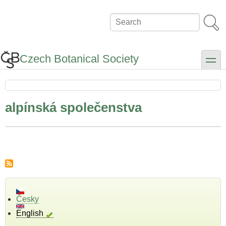
Skip
to
Search
main
content
Czech Botanical Society
toggle
alpínská společenstva
Česky
English