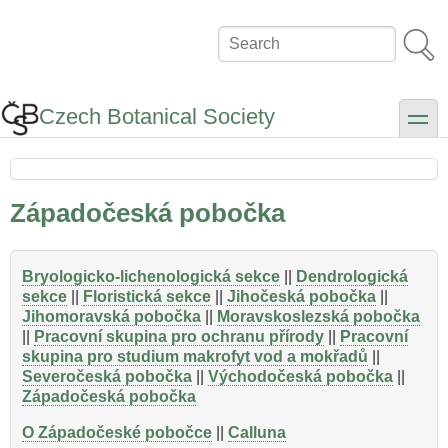
Skip
to
Search
main
content
Czech Botanical Society
toggle
Západočeská pobočka
Bryologicko-lichenologická sekce
||
Dendrologická
sekce
||
Floristická sekce
||
Jihočeská pobočka
||
Jihomoravská pobočka
||
Moravskoslezská pobočka
||
Pracovní skupina pro ochranu přírody
||
Pracovní
skupina pro studium makrofyt vod a mokřadů
||
Severočeská pobočka
||
Východočeská pobočka
||
Západočeská pobočka
O Západočeské pobočce
||
Calluna