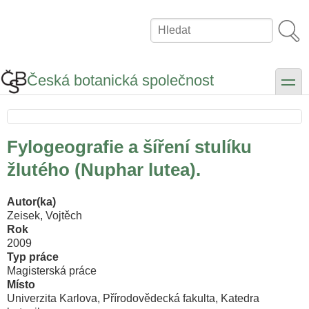
Přejít
k
Hledat
hlavnímu
obsahu
Česká botanická společnost
toggle
Fylogeografie a šíření stulíku
žlutého (Nuphar lutea).
Autor(ka)
Zeisek, Vojtěch
Rok
2009
Typ práce
Magisterská práce
Místo
Univerzita Karlova, Přírodovědecká fakulta, Katedra