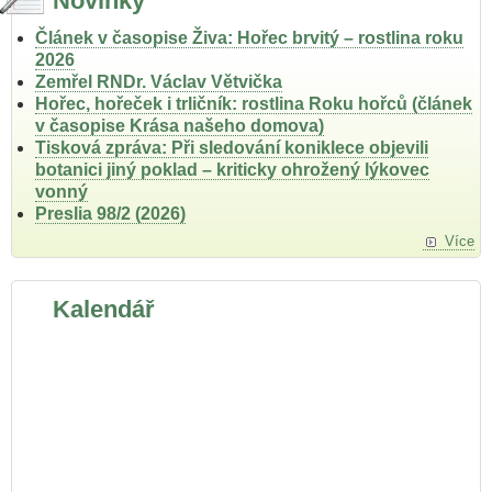
Novinky
Článek v časopise Živa: Hořec brvitý – rostlina roku
2026
Zemřel RNDr. Václav Větvička
Hořec, hořeček i trličník: rostlina Roku hořců (článek
v časopise Krása našeho domova)
Tisková zpráva: Při sledování koniklece objevili
botanici jiný poklad – kriticky ohrožený lýkovec
vonný
Preslia 98/2 (2026)
Více
Kalendář