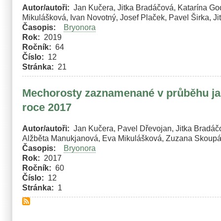
Autor/autoři
Jan Kučera, Jitka Bradáčová, Katarína G
Mikulášková, Ivan Novotný, Josef Plaček, Pavel Širka, J
Časopis
Bryonora
Rok
2019
Ročník
64
Číslo
12
Stránka
21
Mechorosty zaznamenané v průběhu jar
roce 2017
Autor/autoři
Jan Kučera, Pavel Dřevojan, Jitka Bradáč
Alžběta Manukjanová, Eva Mikulášková, Zuzana Skoupá
Časopis
Bryonora
Rok
2017
Ročník
60
Číslo
12
Stránka
1