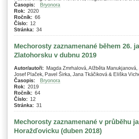
Časopis
Bryonora
Rok
2020
Ročník
66
Číslo
12
Stránka
34
Mechorosty zaznamenané během 26. jar
Zlatohorsku v dubnu 2019
Autor/autoři
Magda Zmrhalová, Alžběta Manukjanová, J
Josef Plaček, Pavel Širka, Jana Tkáčiková & Eliška Vic
Časopis
Bryonora
Rok
2019
Ročník
64
Číslo
12
Stránka
31
Mechorosty zaznamenané v průběhu jar
Horažďovicku (duben 2018)