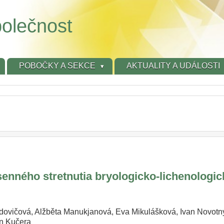
olečnost
POBOČKY A SEKCE
AKTUALITY A UDÁLOSTI
nného stretnutia bryologicko-lichenologic
odovičová, Alžběta Manukjanová, Eva Mikulášková, Ivan Novotný
an Kučera