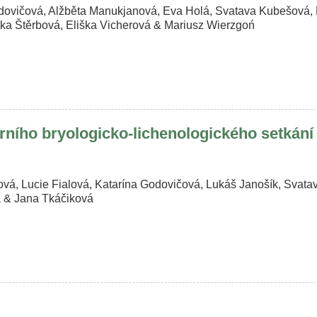
odovičová, Alžběta Manukjanová, Eva Holá, Svatava Kubešová,
itka Štěrbová, Eliška Vicherová & Mariusz Wierzgoń
ního bryologicko-lichenologického setkání 
ová, Lucie Fialová, Katarína Godovičová, Lukáš Janošík, Svat
 & Jana Tkáčiková