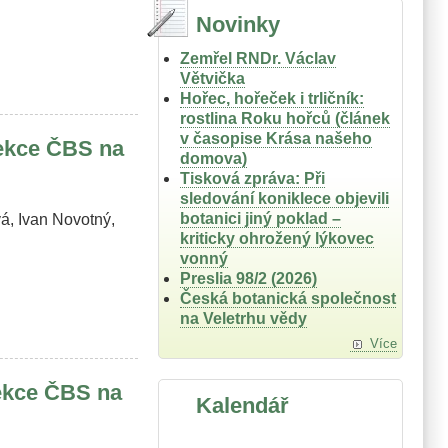
Novinky
Zemřel RNDr. Václav
Větvička
Hořec, hořeček i trličník:
rostlina Roku hořců (článek
v časopise Krása našeho
sekce ČBS na
domova)
Tisková zpráva: Při
sledování koniklece objevili
botanici jiný poklad –
á, Ivan Novotný,
kriticky ohrožený lýkovec
vonný
Preslia 98/2 (2026)
Česká botanická společnost
na Veletrhu vědy
Více
sekce ČBS na
Kalendář