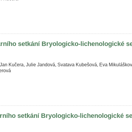
ního setkání Bryologicko-lichenologické 
an Kučera, Julie Jandová, Svatava Kubešová, Eva Mikuláškov
herová
ního setkání Bryologicko-lichenologické 