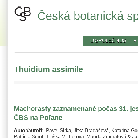
Přejít
k
Česká botanická sp
hlavnímu
obsahu
O SPOLEČNOSTI
Thuidium assimile
Machorasty zaznamenané počas 31. jese
ČBS na Poľane
Autor/autoři
Pavel Širka, Jitka Bradáčová, Katarína G
Patrícia Singh, Eliška Vicherová, Magda Zmrhalová & J