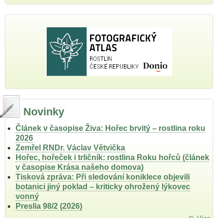
Novinky
Článek v časopise Živa: Hořec brvitý – rostlina roku
2026
Zemřel RNDr. Václav Větvička
Hořec, hořeček i trličník: rostlina Roku hořců (článek
v časopise Krása našeho domova)
Tisková zpráva: Při sledování koniklece objevili
botanici jiný poklad – kriticky ohrožený lýkovec
vonný
Preslia 98/2 (2026)