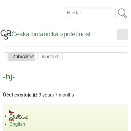
Přejít
k
Hledat
hlavnímu
obsahu
Česká botanická společnost
toggle
Zobrazit
Kontakt
Hlavní
záložky
-hj-
Účet existuje již
9 years 7 months
Česky
English