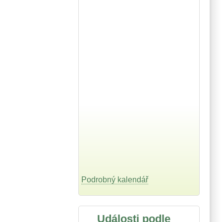
Podrobný kalendář
Události podle