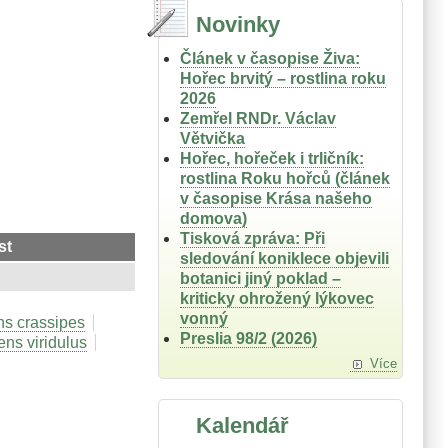
Novinky
Článek v časopise Živa:
Hořec brvitý – rostlina roku
2026
Zemřel RNDr. Václav
Větvička
Hořec, hořeček i trličník:
rostlina Roku hořců (článek
v časopise Krása našeho
domova)
Tisková zpráva: Při
st
sledování koniklece objevili
botanici jiný poklad –
kriticky ohrožený lýkovec
vonný
ns crassipes
Preslia 98/2 (2026)
ens viridulus
Více
Kalendář