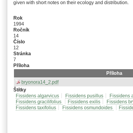
given with short notes on their ecology and distribution.
Rok
1994
Ročník
14
Číslo
12
Stránka
7
Příloha
Příloha
bryonora14_2.pdf
Štítky
Fissidens algarvicus
Fissidens pusillus
Fissidens a
Fissidens gracilifolius
Fissidens exilis
Fissidens b
Fissidens taxifolius
Fissidens osmundoides
Fissid