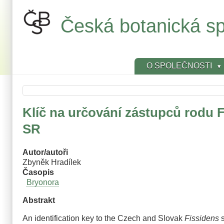
Přejít
k
Česká botanická sp
hlavnímu
obsahu
O SPOLEČNOSTI
Klíč na určování zástupců rodu F
SR
Autor/autoři
Zbyněk Hradílek
Časopis
Bryonora
Abstrakt
An identification key to the Czech and Slovak
Fissidens