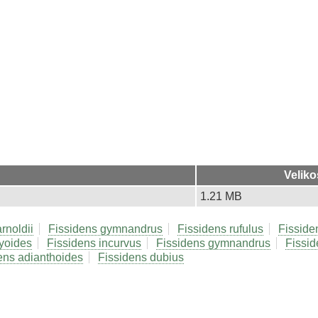
Veliko
1.21 MB
rnoldii
Fissidens gymnandrus
Fissidens rufulus
Fisside
ryoides
Fissidens incurvus
Fissidens gymnandrus
Fissid
ens adianthoides
Fissidens dubius