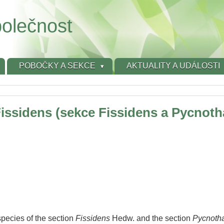
olečnost
POBOČKY A SEKCE
AKTUALITY A UDÁLOSTI
issidens (sekce Fissidens a Pycnotha
species of the section
Fissidens
Hedw. and the section
Pycnotha