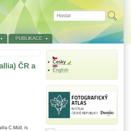
Hledat
PUBLIKACE
Česky
llia) ČR a
English
llia
C.Müll. is