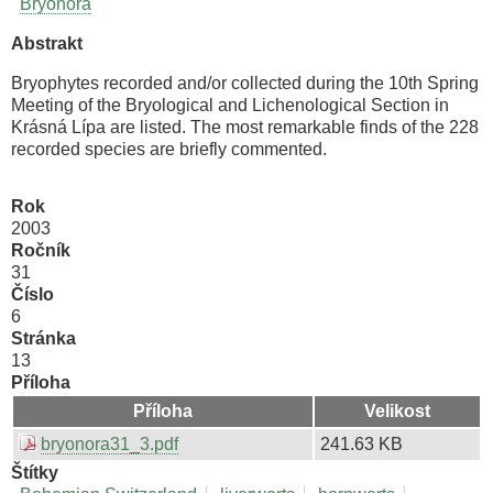
Bryonora
Abstrakt
Bryophytes recorded and/or collected during the 10th Spring
Meeting of the Bryological and Lichenological Section in
Krásná Lípa are listed. The most remarkable finds of the 228
recorded species are briefly commented.
Rok
2003
Ročník
31
Číslo
6
Stránka
13
Příloha
Příloha
Velikost
bryonora31_3.pdf
241.63 KB
Štítky