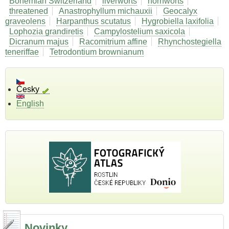
Bohemian Switzerland
liverworts
hornworts
threatened
Anastrophyllum michauxii
Geocalyx
graveolens
Harpanthus scutatus
Hygrobiella laxifolia
Lophozia grandiretis
Campylostelium saxicola
Dicranum majus
Racomitrium affine
Rhynchostegiella
teneriffae
Tetrodontium brownianum
Česky
English
Novinky