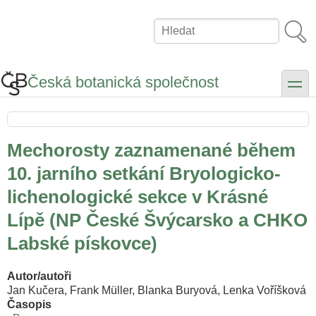
Přejít
k
Hledat
hlavnímu
obsahu
Česká botanická společnost
toggle
Mechorosty zaznamenané během
10. jarního setkání Bryologicko-
lichenologické sekce v Krásné
Lípě (NP České Švýcarsko a CHKO
Labské pískovce)
Autor/autoři
Jan Kučera, Frank Müller, Blanka Buryová, Lenka Voříšková
Časopis