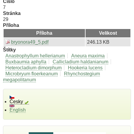
Číslo
7
Stránka
29
Příloha
Příloha
Velikost
bryonora49_5.pdf
246.13 KB
Štítky
Anastrophyllum hellerianum
Aneura maxima
Buxbaumia aphylla
Callicladium haldanianum
Heterocladium dimorphum
Hookeria lucens
Microbryum floerkeanum
Rhynchostegium
megapolitanum
Česky
English