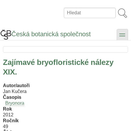
Přejít
k
Hledat
hlavnímu
obsahu
Česká botanická společnost
toggle
Zajímavé bryofloristické nálezy
XIX.
Autor/autoři
Jan Kučera
Časopis
Bryonora
Rok
2012
Ročník
49