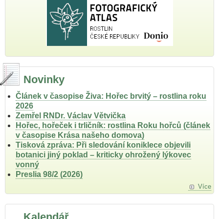
Novinky
Článek v časopise Živa: Hořec brvitý – rostlina roku
2026
Zemřel RNDr. Václav Větvička
Hořec, hořeček i trličník: rostlina Roku hořců (článek
v časopise Krása našeho domova)
Tisková zpráva: Při sledování koniklece objevili
botanici jiný poklad – kriticky ohrožený lýkovec
vonný
Preslia 98/2 (2026)
Více
Kalendář