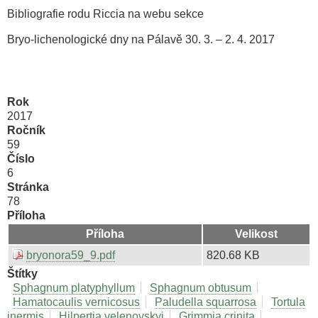
Bibliografie rodu Riccia na webu sekce
Bryo-lichenologické dny na Pálavě 30. 3. – 2. 4. 2017
Rok
2017
Ročník
59
Číslo
6
Stránka
78
Příloha
Příloha
Velikost
bryonora59_9.pdf
820.68 KB
Štítky
Sphagnum platyphyllum
Sphagnum obtusum
Hamatocaulis vernicosus
Paludella squarrosa
Tortula
inermis
Hilpertia velenovskyi
Grimmia crinita