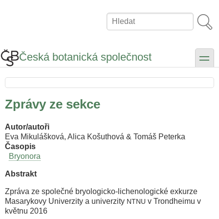
Přejít
k
Hledat
hlavnímu
obsahu
Česká botanická společnost
toggle
Zprávy ze sekce
Autor/autoři
Eva Mikulášková, Alica Košuthová & Tomáš Peterka
Časopis
Bryonora
Abstrakt
Zpráva ze společné bryologicko-lichenologické exkurze
Masarykovy Univerzity a univerzity
v Trondheimu v
NTNU
květnu 2016