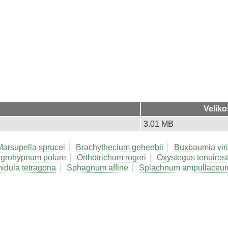
Veliko
3.01 MB
Marsupella sprucei
Brachythecium geheebii
Buxbaumia viri
grohypnum polare
Orthotrichum rogeri
Oxystegus tenuirost
idula tetragona
Sphagnum affine
Splachnum ampullaceu