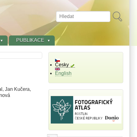
Hledat
PUBLIKACE
Česky
English
l, Jan Kučera,
anová