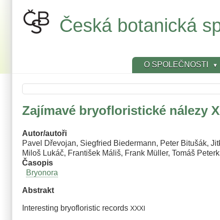
Přejít
k
Česká botanická sp
hlavnímu
obsahu
O SPOLEČNOSTI
Zajímavé bryofloristické nálezy 
Autor/autoři
Pavel Dřevojan, Siegfried Biedermann, Peter Bitušák, Ji
Miloš Lukáč, František Máliš, Frank Müller, Tomáš Pete
Časopis
Bryonora
Abstrakt
Interesting bryofloristic records
XXXI