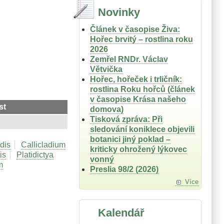
Novinky
Článek v časopise Živa:
Hořec brvitý – rostlina roku
2026
Zemřel RNDr. Václav
Větvička
Hořec, hořeček i trličník:
rostlina Roku hořců (článek
v časopise Krása našeho
st
domova)
Tisková zpráva: Při
sledování koniklece objevili
botanici jiný poklad –
dis
Callicladium
kriticky ohrožený lýkovec
is
Platidictya
vonný
m
Preslia 98/2 (2026)
Více
Kalendář