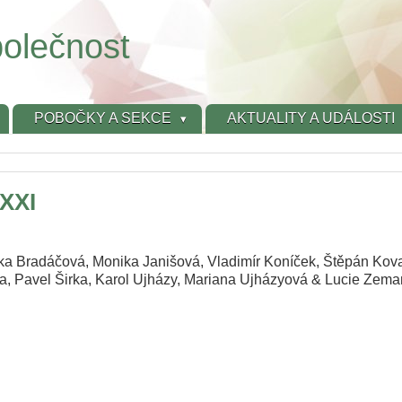
olečnost
POBOČKY A SEKCE
AKTUALITY A UDÁLOSTI
XXXI
tka Bradáčová, Monika Janišová, Vladimír Koníček, Štěpán Kova
rka, Pavel Širka, Karol Ujházy, Mariana Ujházyová & Lucie Zem