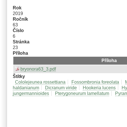
Rok
2019
Ročník
63
Číslo
6
Stránka
23
Příloha
Příloha
bryonora63_3.pdf
Štítky
Cololejeunea rossettiana
Fossombronia foreolata
haldanianum
Dicranum viride
Hookeria lucens
Hy
jungermannioides
Pterygoneurum lamellatum
Pyram