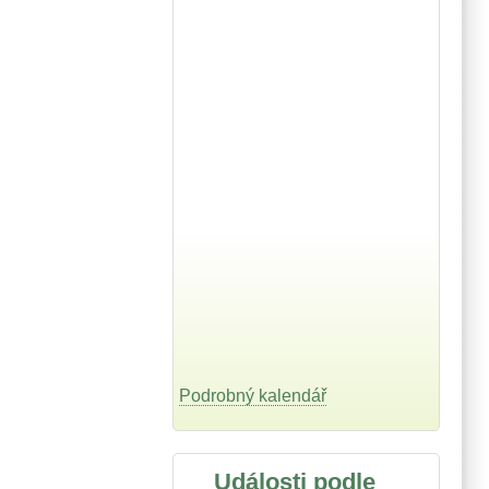
Podrobný kalendář
Události podle