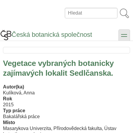
Přejít
k
Hledat
hlavnímu
obsahu
Česká botanická společnost
toggle
Vegetace vybraných botanicky
zajímavých lokalit Sedlčanska.
Autor(ka)
Kulíková, Anna
Rok
2015
Typ práce
Bakalářská práce
Místo
Masarykova Univerzita, Přírodovědecká fakulta, Ústav