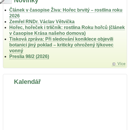
Novinky
Článek v časopise Živa: Hořec brvitý – rostlina roku
2026
Zemřel RNDr. Václav Větvička
Hořec, hořeček i trličník: rostlina Roku hořců (článek
v časopise Krása našeho domova)
Tisková zpráva: Při sledování koniklece objevili
botanici jiný poklad – kriticky ohrožený lýkovec
vonný
Preslia 98/2 (2026)
Více
Kalendář