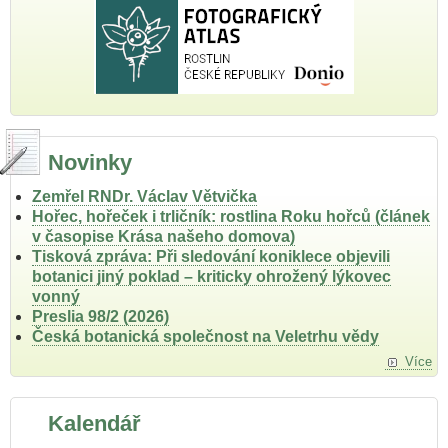
lesní
vegetace
v
okolí
Prlova,
Vizovická
vrchovina.
Novinky
Zemřel RNDr. Václav Větvička
Hořec, hořeček i trličník: rostlina Roku hořců (článek
v časopise Krása našeho domova)
Tisková zpráva: Při sledování koniklece objevili
botanici jiný poklad – kriticky ohrožený lýkovec
vonný
Preslia 98/2 (2026)
Česká botanická společnost na Veletrhu vědy
Více
Kalendář