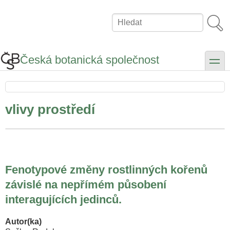
Přejít
k
Hledat
hlavnímu
obsahu
Česká botanická společnost
toggle
vlivy prostředí
Fenotypové změny rostlinných kořenů
závislé na nepřímém působení
interagujících jedinců.
Autor(ka)