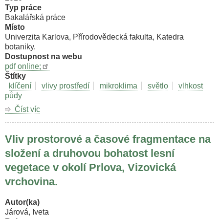
jedinců.
Typ práce
Bakalářská práce
Místo
Univerzita Karlova, Přírodovědecká fakulta, Katedra
botaniky.
Dostupnost na webu
pdf online;
Štítky
klíčení
vlivy prostředí
mikroklima
světlo
vlhkost
půdy
Číst víc
o
Kompetícia
semenáčov
Vliv prostorové a časové fragmentace na
smreka
s
složení a druhovou bohatost lesní
bylinnými
vegetace v okolí Prlova, Vizovická
druhmi.
vrchovina.
Autor(ka)
Járová, Iveta