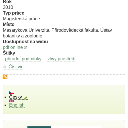
Rok
2010
Typ práce
Magisterská práce
Místo
Masarykova Univerzita, Přírodovědecká fakulta, Ústav
botaniky a zoologie.
Dostupnost na webu
pdf online
Štítky
přírodní podmínky
vlivy prostředí
Číst víc
o
Vliv
prostorové
a
časové
fragmentace
Česky
na
English
složení
a
druhovou
bohatost