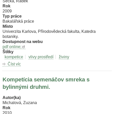
Sečka, Radek
Rok
2009
Typ práce
Bakalářská práce
Místo
Univerzita Karlova, Přírodovědecká fakulta, Katedra
botaniky.
Dostupnost na webu
pdf online;
Štítky
kompetice
vlivy prostředí
živiny
Číst víc
o
Fenotypové
změny
Kompetícia semenáčov smreka s
rostlinných
kořenů
bylinnými druhmi.
závislé
na
Autor(ka)
nepřímém
Michalová, Zuzana
působení
Rok
interagujících
2010